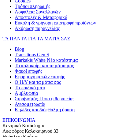
Cookies
Τρόποι πληρωμής
Ασφάλεια Συναλλαγών
Αποστολές & Μεταφορικά
Εύκολη & γρήγορη επιστροφή προϊόντων
Ακύρωση παραγγελίας
ΤΑ ΠΑΝΤΑ ΓΙΑ ΤΑ ΜΑΤΙΑ ΣΑΣ
Blog
Transitions Gen S
Markakis White Νέο κατάστημα
Το καλοκαίρι και τα μάτια μας
Φακοί επαφής
Εφαρμογή φακών επαφής
Ο Η/Υ και τα μάτια σας
Το παιδικό μάτι
Αμβλυωπία
Στραβισμός. Ποια η θεραπεία;
Ανισομετρωπία
Κηλίδες και διόφθαλμη όραση
ΕΠΙΚΟΙΝΩΝΙΑ
Κεντρικό Κατάστημα
Λεωφόρος Καλοκαιρινού 33,
Ηράκλειο Κρήτης