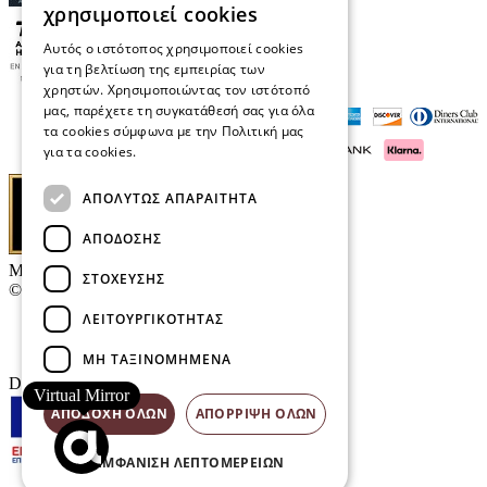
χρησιμοποιεί cookies
Αυτός ο ιστότοπος χρησιμοποιεί cookies
για τη βελτίωση της εμπειρίας των
χρηστών. Χρησιμοποιώντας τον ιστότοπό
μας, παρέχετε τη συγκατάθεσή σας για όλα
τα cookies σύμφωνα με την Πολιτική μας
για τα cookies.
Διαβάστε περισσότερα
ΑΠΟΛΎΤΩΣ ΑΠΑΡΑΊΤΗΤΑ
ΑΠΌΔΟΣΗΣ
Μαρκάκης Οπτικά
ΣΤΌΧΕΥΣΗΣ
© 2026
ΛΕΙΤΟΥΡΓΙΚΌΤΗΤΑΣ
Επικοινωνία
E-Volution Awards
ΜΗ ΤΑΞΙΝΟΜΗΜΈΝΑ
Designed & developed by
NETMECHANICS
Virtual Mirror
ΑΠΟΔΟΧΉ ΌΛΩΝ
ΑΠΌΡΡΙΨΗ ΌΛΩΝ
ΕΜΦΆΝΙΣΗ ΛΕΠΤΟΜΕΡΕΙΏΝ