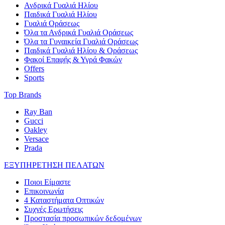
Ανδρικά Γυαλιά Ηλίου
Παιδικά Γυαλιά Ηλίου
Γυαλιά Οράσεως
Όλα τα Ανδρικά Γυαλιά Οράσεως
Όλα τα Γυναικεία Γυαλιά Οράσεως
Παιδικά Γυαλιά Ηλίου & Οράσεως
Φακοί Επαφής & Υγρά Φακών
Offers
Sports
Top Brands
Ray Ban
Gucci
Oakley
Versace
Prada
ΕΞΥΠΗΡΕΤΗΣΗ ΠΕΛΑΤΩΝ
Ποιοι Είμαστε
Επικοινωνία
4 Καταστήματα Οπτικών
Συχνές Ερωτήσεις
Προστασία προσωπικών δεδομένων