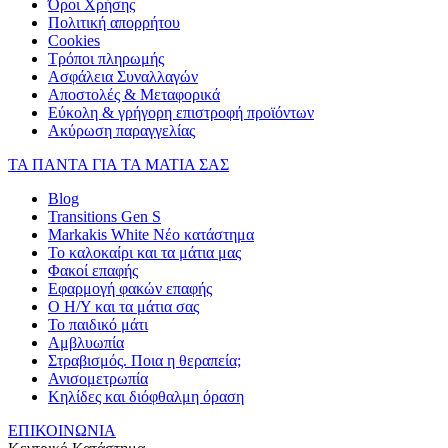
Όροι Χρήσης
Πολιτική απορρήτου
Cookies
Τρόποι πληρωμής
Ασφάλεια Συναλλαγών
Αποστολές & Μεταφορικά
Εύκολη & γρήγορη επιστροφή προϊόντων
Ακύρωση παραγγελίας
ΤΑ ΠΑΝΤΑ ΓΙΑ ΤΑ ΜΑΤΙΑ ΣΑΣ
Blog
Transitions Gen S
Markakis White Νέο κατάστημα
Το καλοκαίρι και τα μάτια μας
Φακοί επαφής
Εφαρμογή φακών επαφής
Ο Η/Υ και τα μάτια σας
Το παιδικό μάτι
Αμβλυωπία
Στραβισμός. Ποια η θεραπεία;
Ανισομετρωπία
Κηλίδες και διόφθαλμη όραση
ΕΠΙΚΟΙΝΩΝΙΑ