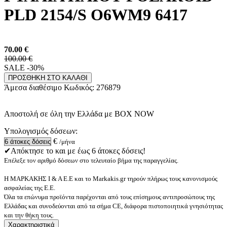
PLD 2154/S O6WM9 6417
70.00
€
100.00 €
SALE -30%
ΠΡΟΣΘΗΚΗ ΣΤΟ ΚΑΛΑΘΙ
Άμεσα διαθέσιμο
Κωδικός:
276879
Αποστολή σε όλη την Ελλάδα με BOX NOW
Υπολογισμός δόσεων:
€
/μήνα
✔Απόκτησε το και με έως 6 άτοκες δόσεις!
Επέλεξε τον αριθμό δόσεων στο τελευταίο βήμα της παραγγελίας.
Η ΜΑΡΚΑΚΗΣ Ι & Α Ε.Ε και το Markakis.gr τηρούν πλήρως τους κανονισμούς
ασφαλείας της Ε.Ε.
Όλα τα επώνυμα προϊόντα παρέχονται από τους επίσημους αντιπροσώπους της
Ελλάδας και συνοδεύονται από τα σήμα CE, διάφορα πιστοποιητικά γνησιότητας
και την θήκη τους.
Χαρακτηριστικά