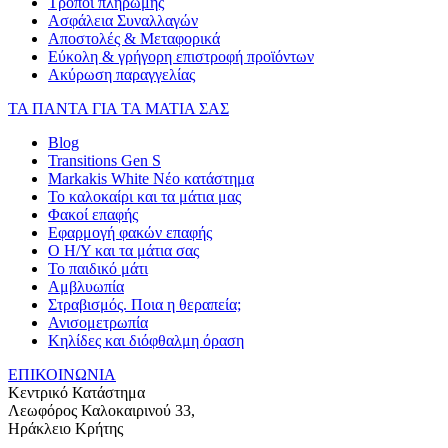
Τρόποι πληρωμής
Ασφάλεια Συναλλαγών
Αποστολές & Μεταφορικά
Εύκολη & γρήγορη επιστροφή προϊόντων
Ακύρωση παραγγελίας
ΤΑ ΠΑΝΤΑ ΓΙΑ ΤΑ ΜΑΤΙΑ ΣΑΣ
Blog
Transitions Gen S
Markakis White Νέο κατάστημα
Το καλοκαίρι και τα μάτια μας
Φακοί επαφής
Εφαρμογή φακών επαφής
Ο Η/Υ και τα μάτια σας
Το παιδικό μάτι
Αμβλυωπία
Στραβισμός. Ποια η θεραπεία;
Ανισομετρωπία
Κηλίδες και διόφθαλμη όραση
ΕΠΙΚΟΙΝΩΝΙΑ
Κεντρικό Κατάστημα
Λεωφόρος Καλοκαιρινού 33,
Ηράκλειο Κρήτης