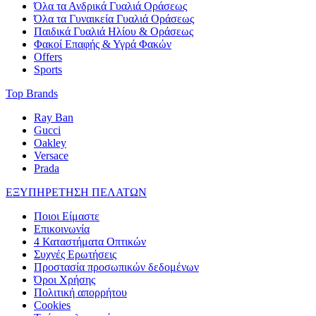
Όλα τα Ανδρικά Γυαλιά Οράσεως
Όλα τα Γυναικεία Γυαλιά Οράσεως
Παιδικά Γυαλιά Ηλίου & Οράσεως
Φακοί Επαφής & Υγρά Φακών
Offers
Sports
Top Brands
Ray Ban
Gucci
Oakley
Versace
Prada
ΕΞΥΠΗΡΕΤΗΣΗ ΠΕΛΑΤΩΝ
Ποιοι Είμαστε
Επικοινωνία
4 Καταστήματα Οπτικών
Συχνές Ερωτήσεις
Προστασία προσωπικών δεδομένων
Όροι Χρήσης
Πολιτική απορρήτου
Cookies