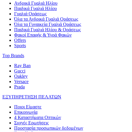
Ανδρικά Γυαλιά Ηλίου
Παιδικά Γυαλιά Ηλίου
Γυαλιά Οράσεως
Όλα τα Ανδρικά Γυαλιά Οράσεως
Όλα τα Γυναικεία Γυαλιά Οράσεως
Παιδικά Γυαλιά Ηλίου & Οράσεως
Φακοί Επαφής & Υγρά Φακών
Offers
Sports
Top Brands
Ray Ban
Gucci
Oakley
Versace
Prada
ΕΞΥΠΗΡΕΤΗΣΗ ΠΕΛΑΤΩΝ
Ποιοι Είμαστε
Επικοινωνία
4 Καταστήματα Οπτικών
Συχνές Ερωτήσεις
Προστασία προσωπικών δεδομένων