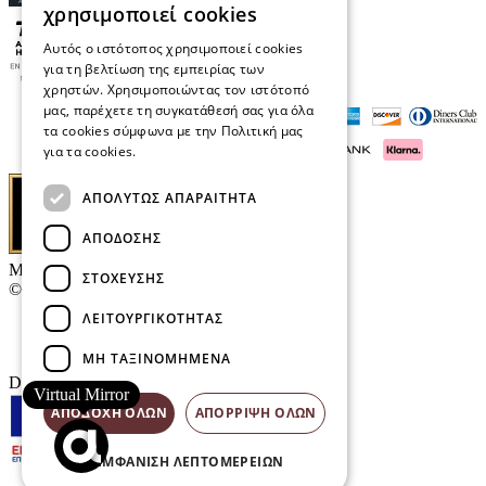
χρησιμοποιεί cookies
Αυτός ο ιστότοπος χρησιμοποιεί cookies
για τη βελτίωση της εμπειρίας των
χρηστών. Χρησιμοποιώντας τον ιστότοπό
μας, παρέχετε τη συγκατάθεσή σας για όλα
τα cookies σύμφωνα με την Πολιτική μας
για τα cookies.
Διαβάστε περισσότερα
ΑΠΟΛΎΤΩΣ ΑΠΑΡΑΊΤΗΤΑ
ΑΠΌΔΟΣΗΣ
Μαρκάκης Οπτικά
ΣΤΌΧΕΥΣΗΣ
© 2026
ΛΕΙΤΟΥΡΓΙΚΌΤΗΤΑΣ
Επικοινωνία
E-Volution Awards
ΜΗ ΤΑΞΙΝΟΜΗΜΈΝΑ
Designed & developed by
NETMECHANICS
Virtual Mirror
ΑΠΟΔΟΧΉ ΌΛΩΝ
ΑΠΌΡΡΙΨΗ ΌΛΩΝ
ΕΜΦΆΝΙΣΗ ΛΕΠΤΟΜΕΡΕΙΏΝ