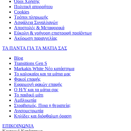
Όροι Χρήσης
Πολιτική απορρήτου
Cookies
Τρόποι πληρωμής
Ασφάλεια Συναλλαγών
Αποστολές & Μεταφορικά
Εύκολη & γρήγορη επιστροφή προϊόντων
Ακύρωση παραγγελίας
ΤΑ ΠΑΝΤΑ ΓΙΑ ΤΑ ΜΑΤΙΑ ΣΑΣ
Blog
Transitions Gen S
Markakis White Νέο κατάστημα
Το καλοκαίρι και τα μάτια μας
Φακοί επαφής
Εφαρμογή φακών επαφής
Ο Η/Υ και τα μάτια σας
Το παιδικό μάτι
Αμβλυωπία
Στραβισμός. Ποια η θεραπεία;
Ανισομετρωπία
Κηλίδες και διόφθαλμη όραση
ΕΠΙΚΟΙΝΩΝΙΑ