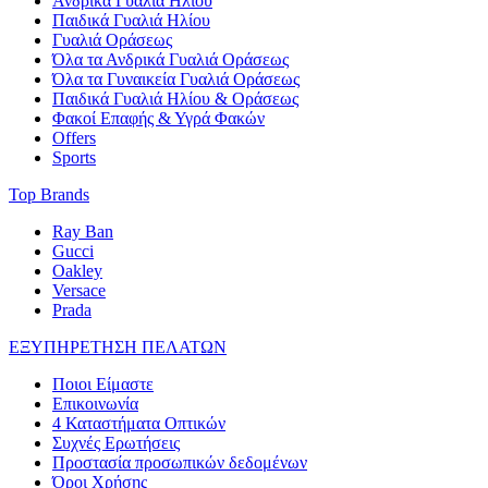
Ανδρικά Γυαλιά Ηλίου
Παιδικά Γυαλιά Ηλίου
Γυαλιά Οράσεως
Όλα τα Ανδρικά Γυαλιά Οράσεως
Όλα τα Γυναικεία Γυαλιά Οράσεως
Παιδικά Γυαλιά Ηλίου & Οράσεως
Φακοί Επαφής & Υγρά Φακών
Offers
Sports
Top Brands
Ray Ban
Gucci
Oakley
Versace
Prada
ΕΞΥΠΗΡΕΤΗΣΗ ΠΕΛΑΤΩΝ
Ποιοι Είμαστε
Επικοινωνία
4 Καταστήματα Οπτικών
Συχνές Ερωτήσεις
Προστασία προσωπικών δεδομένων
Όροι Χρήσης