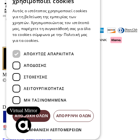
χρησιμοποιεί cookies
Αυτός ο ιστότοπος χρησιμοποιεί cookies
για τη βελτίωση της εμπειρίας των
χρηστών. Χρησιμοποιώντας τον ιστότοπό
μας, παρέχετε τη συγκατάθεσή σας για όλα
τα cookies σύμφωνα με την Πολιτική μας
για τα cookies.
Διαβάστε περισσότερα
ΑΠΟΛΎΤΩΣ ΑΠΑΡΑΊΤΗΤΑ
ΑΠΌΔΟΣΗΣ
Μαρκάκης Οπτικά
ΣΤΌΧΕΥΣΗΣ
© 2026
ΛΕΙΤΟΥΡΓΙΚΌΤΗΤΑΣ
Επικοινωνία
E-Volution Awards
ΜΗ ΤΑΞΙΝΟΜΗΜΈΝΑ
Designed & developed by
NETMECHANICS
Virtual Mirror
ΑΠΟΔΟΧΉ ΌΛΩΝ
ΑΠΌΡΡΙΨΗ ΌΛΩΝ
ΕΜΦΆΝΙΣΗ ΛΕΠΤΟΜΕΡΕΙΏΝ