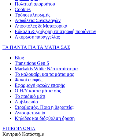
Πολιτική απορρήτου
Cookies
Τρόποι πληρωμής
Ασφάλεια Συναλλαγών
Αποστολές & Μεταφορικά
Εύκολη & γρήγορη επιστροφή προϊόντων
Ακύρωση παραγγελίας
ΤΑ ΠΑΝΤΑ ΓΙΑ ΤΑ ΜΑΤΙΑ ΣΑΣ
Blog
Transitions Gen S
Markakis White Νέο κατάστημα
Το καλοκαίρι και τα μάτια μας
Φακοί επαφής
Εφαρμογή φακών επαφής
Ο Η/Υ και τα μάτια σας
Το παιδικό μάτι
Αμβλυωπία
Στραβισμός. Ποια η θεραπεία;
Ανισομετρωπία
Κηλίδες και διόφθαλμη όραση
ΕΠΙΚΟΙΝΩΝΙΑ
Κεντρικό Κατάστημα