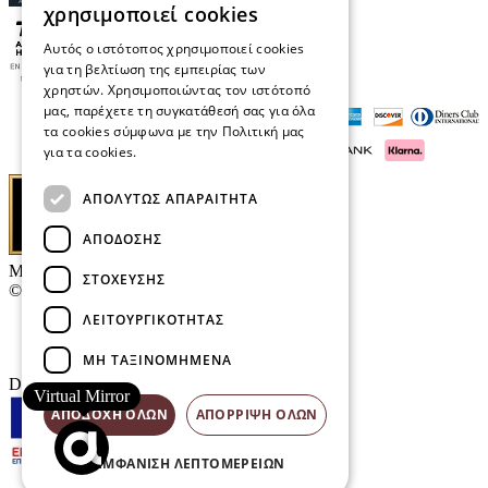
χρησιμοποιεί cookies
Αυτός ο ιστότοπος χρησιμοποιεί cookies
για τη βελτίωση της εμπειρίας των
χρηστών. Χρησιμοποιώντας τον ιστότοπό
μας, παρέχετε τη συγκατάθεσή σας για όλα
τα cookies σύμφωνα με την Πολιτική μας
για τα cookies.
Διαβάστε περισσότερα
ΑΠΟΛΎΤΩΣ ΑΠΑΡΑΊΤΗΤΑ
ΑΠΌΔΟΣΗΣ
Μαρκάκης Οπτικά
ΣΤΌΧΕΥΣΗΣ
© 2026
ΛΕΙΤΟΥΡΓΙΚΌΤΗΤΑΣ
Επικοινωνία
E-Volution Awards
ΜΗ ΤΑΞΙΝΟΜΗΜΈΝΑ
Designed & developed by
NETMECHANICS
Virtual Mirror
ΑΠΟΔΟΧΉ ΌΛΩΝ
ΑΠΌΡΡΙΨΗ ΌΛΩΝ
ΕΜΦΆΝΙΣΗ ΛΕΠΤΟΜΕΡΕΙΏΝ