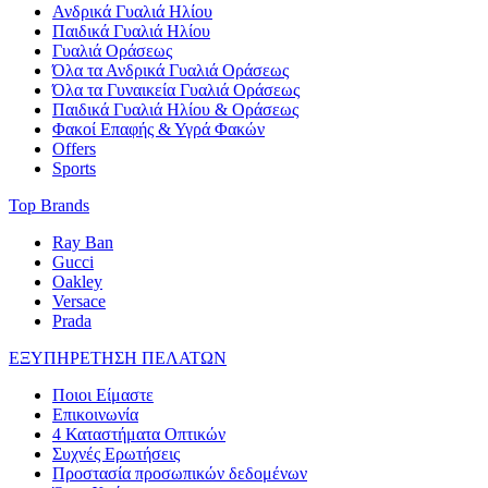
Ανδρικά Γυαλιά Ηλίου
Παιδικά Γυαλιά Ηλίου
Γυαλιά Οράσεως
Όλα τα Ανδρικά Γυαλιά Οράσεως
Όλα τα Γυναικεία Γυαλιά Οράσεως
Παιδικά Γυαλιά Ηλίου & Οράσεως
Φακοί Επαφής & Υγρά Φακών
Offers
Sports
Top Brands
Ray Ban
Gucci
Oakley
Versace
Prada
ΕΞΥΠΗΡΕΤΗΣΗ ΠΕΛΑΤΩΝ
Ποιοι Είμαστε
Επικοινωνία
4 Καταστήματα Οπτικών
Συχνές Ερωτήσεις
Προστασία προσωπικών δεδομένων