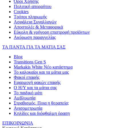
Όροι Χρήσης
Πολιτική απορρήτου
Cookies
Τρόποι πληρωμής
Ασφάλεια Συναλλαγών
Αποστολές & Μεταφορικά
Εύκολη & γρήγορη επιστροφή προϊόντων
Ακύρωση παραγγελίας
ΤΑ ΠΑΝΤΑ ΓΙΑ ΤΑ ΜΑΤΙΑ ΣΑΣ
Blog
Transitions Gen S
Markakis White Νέο κατάστημα
Το καλοκαίρι και τα μάτια μας
Φακοί επαφής
Εφαρμογή φακών επαφής
Ο Η/Υ και τα μάτια σας
Το παιδικό μάτι
Αμβλυωπία
Στραβισμός. Ποια η θεραπεία;
Ανισομετρωπία
Κηλίδες και διόφθαλμη όραση
ΕΠΙΚΟΙΝΩΝΙΑ