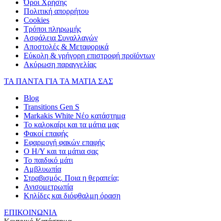
Όροι Χρήσης
Πολιτική απορρήτου
Cookies
Τρόποι πληρωμής
Ασφάλεια Συναλλαγών
Αποστολές & Μεταφορικά
Εύκολη & γρήγορη επιστροφή προϊόντων
Ακύρωση παραγγελίας
ΤΑ ΠΑΝΤΑ ΓΙΑ ΤΑ ΜΑΤΙΑ ΣΑΣ
Blog
Transitions Gen S
Markakis White Νέο κατάστημα
Το καλοκαίρι και τα μάτια μας
Φακοί επαφής
Εφαρμογή φακών επαφής
Ο Η/Υ και τα μάτια σας
Το παιδικό μάτι
Αμβλυωπία
Στραβισμός. Ποια η θεραπεία;
Ανισομετρωπία
Κηλίδες και διόφθαλμη όραση
ΕΠΙΚΟΙΝΩΝΙΑ