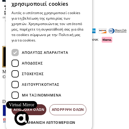
χρησιμοποιεί cookies
Αυτός ο ιστότοπος χρησιμοποιεί cookies
για τη βελτίωση της εμπειρίας των
χρηστών. Χρησιμοποιώντας τον ιστότοπό
μας, παρέχετε τη συγκατάθεσή σας για όλα
τα cookies σύμφωνα με την Πολιτική μας
για τα cookies.
Διαβάστε περισσότερα
ΑΠΟΛΎΤΩΣ ΑΠΑΡΑΊΤΗΤΑ
ΑΠΌΔΟΣΗΣ
Μαρκάκης Οπτικά
ΣΤΌΧΕΥΣΗΣ
© 2026
ΛΕΙΤΟΥΡΓΙΚΌΤΗΤΑΣ
Επικοινωνία
E-Volution Awards
ΜΗ ΤΑΞΙΝΟΜΗΜΈΝΑ
Designed & developed by
NETMECHANICS
Virtual Mirror
ΑΠΟΔΟΧΉ ΌΛΩΝ
ΑΠΌΡΡΙΨΗ ΌΛΩΝ
ΕΜΦΆΝΙΣΗ ΛΕΠΤΟΜΕΡΕΙΏΝ