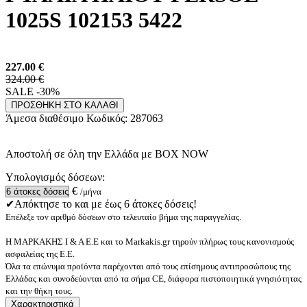
1025S 102153 5422
227.00
€
324.00 €
SALE -30%
ΠΡΟΣΘΗΚΗ ΣΤΟ ΚΑΛΑΘΙ
Άμεσα διαθέσιμο
Κωδικός:
287063
Αποστολή σε όλη την Ελλάδα με BOX NOW
Υπολογισμός δόσεων:
€
/μήνα
✔Απόκτησε το και με έως 6 άτοκες δόσεις!
Επέλεξε τον αριθμό δόσεων στο τελευταίο βήμα της παραγγελίας.
Η ΜΑΡΚΑΚΗΣ Ι & Α Ε.Ε και το Markakis.gr τηρούν πλήρως τους κανονισμούς
ασφαλείας της Ε.Ε.
Όλα τα επώνυμα προϊόντα παρέχονται από τους επίσημους αντιπροσώπους της
Ελλάδας και συνοδεύονται από τα σήμα CE, διάφορα πιστοποιητικά γνησιότητας
και την θήκη τους.
Χαρακτηριστικά