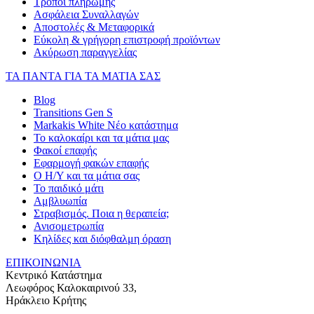
Τρόποι πληρωμής
Ασφάλεια Συναλλαγών
Αποστολές & Μεταφορικά
Εύκολη & γρήγορη επιστροφή προϊόντων
Ακύρωση παραγγελίας
ΤΑ ΠΑΝΤΑ ΓΙΑ ΤΑ ΜΑΤΙΑ ΣΑΣ
Blog
Transitions Gen S
Markakis White Νέο κατάστημα
Το καλοκαίρι και τα μάτια μας
Φακοί επαφής
Εφαρμογή φακών επαφής
Ο Η/Υ και τα μάτια σας
Το παιδικό μάτι
Αμβλυωπία
Στραβισμός. Ποια η θεραπεία;
Ανισομετρωπία
Κηλίδες και διόφθαλμη όραση
ΕΠΙΚΟΙΝΩΝΙΑ
Κεντρικό Κατάστημα
Λεωφόρος Καλοκαιρινού 33,
Ηράκλειο Κρήτης