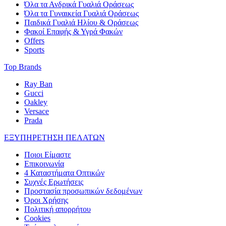
Όλα τα Ανδρικά Γυαλιά Οράσεως
Όλα τα Γυναικεία Γυαλιά Οράσεως
Παιδικά Γυαλιά Ηλίου & Οράσεως
Φακοί Επαφής & Υγρά Φακών
Offers
Sports
Top Brands
Ray Ban
Gucci
Oakley
Versace
Prada
ΕΞΥΠΗΡΕΤΗΣΗ ΠΕΛΑΤΩΝ
Ποιοι Είμαστε
Επικοινωνία
4 Καταστήματα Οπτικών
Συχνές Ερωτήσεις
Προστασία προσωπικών δεδομένων
Όροι Χρήσης
Πολιτική απορρήτου
Cookies