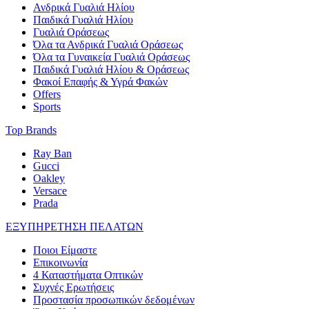
Ανδρικά Γυαλιά Ηλίου
Παιδικά Γυαλιά Ηλίου
Γυαλιά Οράσεως
Όλα τα Ανδρικά Γυαλιά Οράσεως
Όλα τα Γυναικεία Γυαλιά Οράσεως
Παιδικά Γυαλιά Ηλίου & Οράσεως
Φακοί Επαφής & Υγρά Φακών
Offers
Sports
Top Brands
Ray Ban
Gucci
Oakley
Versace
Prada
ΕΞΥΠΗΡΕΤΗΣΗ ΠΕΛΑΤΩΝ
Ποιοι Είμαστε
Επικοινωνία
4 Καταστήματα Οπτικών
Συχνές Ερωτήσεις
Προστασία προσωπικών δεδομένων