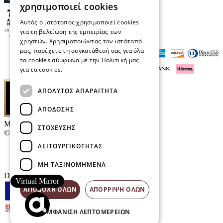
χρησιμοποιεί cookies
Αυτός ο ιστότοπος χρησιμοποιεί cookies
για τη βελτίωση της εμπειρίας των
χρηστών. Χρησιμοποιώντας τον ιστότοπό
μας, παρέχετε τη συγκατάθεσή σας για όλα
τα cookies σύμφωνα με την Πολιτική μας
για τα cookies.
Διαβάστε περισσότερα
ΑΠΟΛΎΤΩΣ ΑΠΑΡΑΊΤΗΤΑ
ΑΠΌΔΟΣΗΣ
Μαρκάκης Οπτικά
ΣΤΌΧΕΥΣΗΣ
© 2026
ΛΕΙΤΟΥΡΓΙΚΌΤΗΤΑΣ
Επικοινωνία
E-Volution Awards
ΜΗ ΤΑΞΙΝΟΜΗΜΈΝΑ
Designed & developed by
NETMECHANICS
Virtual Mirror
ΑΠΟΔΟΧΉ ΌΛΩΝ
ΑΠΌΡΡΙΨΗ ΌΛΩΝ
ΕΜΦΆΝΙΣΗ ΛΕΠΤΟΜΕΡΕΙΏΝ