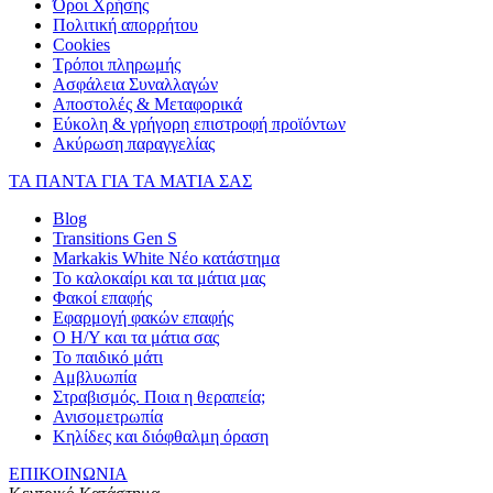
Όροι Χρήσης
Πολιτική απορρήτου
Cookies
Τρόποι πληρωμής
Ασφάλεια Συναλλαγών
Αποστολές & Μεταφορικά
Εύκολη & γρήγορη επιστροφή προϊόντων
Ακύρωση παραγγελίας
ΤΑ ΠΑΝΤΑ ΓΙΑ ΤΑ ΜΑΤΙΑ ΣΑΣ
Blog
Transitions Gen S
Markakis White Νέο κατάστημα
Το καλοκαίρι και τα μάτια μας
Φακοί επαφής
Εφαρμογή φακών επαφής
Ο Η/Υ και τα μάτια σας
Το παιδικό μάτι
Αμβλυωπία
Στραβισμός. Ποια η θεραπεία;
Ανισομετρωπία
Κηλίδες και διόφθαλμη όραση
ΕΠΙΚΟΙΝΩΝΙΑ