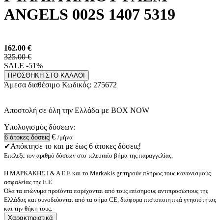
ANGELS 002S 1407 5319
162.00
€
325.00 €
SALE -51%
ΠΡΟΣΘΗΚΗ ΣΤΟ ΚΑΛΑΘΙ
Άμεσα διαθέσιμο
Κωδικός:
275672
Αποστολή σε όλη την Ελλάδα με BOX NOW
Υπολογισμός δόσεων:
€
/μήνα
✔Απόκτησε το και με έως 6 άτοκες δόσεις!
Επέλεξε τον αριθμό δόσεων στο τελευταίο βήμα της παραγγελίας.
Η ΜΑΡΚΑΚΗΣ Ι & Α Ε.Ε και το Markakis.gr τηρούν πλήρως τους κανονισμούς
ασφαλείας της Ε.Ε.
Όλα τα επώνυμα προϊόντα παρέχονται από τους επίσημους αντιπροσώπους της
Ελλάδας και συνοδεύονται από τα σήμα CE, διάφορα πιστοποιητικά γνησιότητας
και την θήκη τους.
Χαρακτηριστικά