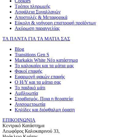
Cookies
Τρόποι πληρωμής
Ασφάλεια Συναλλαγών
Αποστολές & Μεταφορικά
Εύκολη & γρήγορη επιστροφή προϊόντων
Ακύρωση παραγγελίας
ΤΑ ΠΑΝΤΑ ΓΙΑ ΤΑ ΜΑΤΙΑ ΣΑΣ
Blog
Transitions Gen S
Markakis White Νέο κατάστημα
Το καλοκαίρι και τα μάτια μας
Φακοί επαφής
Εφαρμογή φακών επαφής
Ο Η/Υ και τα μάτια σας
Το παιδικό μάτι
Αμβλυωπία
Στραβισμός. Ποια η θεραπεία;
Ανισομετρωπία
Κηλίδες και διόφθαλμη όραση
ΕΠΙΚΟΙΝΩΝΙΑ
Κεντρικό Κατάστημα
Λεωφόρος Καλοκαιρινού 33,
Ηράκλειο Κρήτης