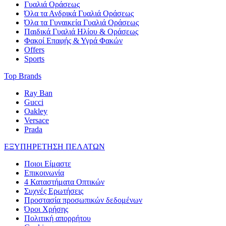
Γυαλιά Οράσεως
Όλα τα Ανδρικά Γυαλιά Οράσεως
Όλα τα Γυναικεία Γυαλιά Οράσεως
Παιδικά Γυαλιά Ηλίου & Οράσεως
Φακοί Επαφής & Υγρά Φακών
Offers
Sports
Top Brands
Ray Ban
Gucci
Oakley
Versace
Prada
ΕΞΥΠΗΡΕΤΗΣΗ ΠΕΛΑΤΩΝ
Ποιοι Είμαστε
Επικοινωνία
4 Καταστήματα Οπτικών
Συχνές Ερωτήσεις
Προστασία προσωπικών δεδομένων
Όροι Χρήσης
Πολιτική απορρήτου