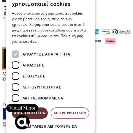
χρησιμοποιεί cookies
Αυτός ο ιστότοπος χρησιμοποιεί cookies
για τη βελτίωση της εμπειρίας των
χρηστών. Χρησιμοποιώντας τον ιστότοπό
μας, παρέχετε τη συγκατάθεσή σας για όλα
τα cookies σύμφωνα με την Πολιτική μας
για τα cookies.
Διαβάστε περισσότερα
ΑΠΟΛΎΤΩΣ ΑΠΑΡΑΊΤΗΤΑ
ΑΠΌΔΟΣΗΣ
Μαρκάκης Οπτικά
ΣΤΌΧΕΥΣΗΣ
© 2026
ΛΕΙΤΟΥΡΓΙΚΌΤΗΤΑΣ
Επικοινωνία
E-Volution Awards
ΜΗ ΤΑΞΙΝΟΜΗΜΈΝΑ
Designed & developed by
NETMECHANICS
Virtual Mirror
ΑΠΟΔΟΧΉ ΌΛΩΝ
ΑΠΌΡΡΙΨΗ ΌΛΩΝ
ΕΜΦΆΝΙΣΗ ΛΕΠΤΟΜΕΡΕΙΏΝ