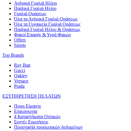
Ανδρικά Γυαλιά Ηλίου
Παιδικά Γυαλιά Ηλίου
Γυαλιά Οράσεως
Όλα τα Ανδρικά Γυαλιά Οράσεως
Όλα τα Γυναικεία Γυαλιά Οράσεως
Παιδικά Γυαλιά Ηλίου & Οράσεως
Φακοί Επαφής & Υγρά Φακών
Offers
Sports
Top Brands
Ray Ban
Gucci
Oakley
Versace
Prada
ΕΞΥΠΗΡΕΤΗΣΗ ΠΕΛΑΤΩΝ
Ποιοι Είμαστε
Επικοινωνία
4 Καταστήματα Οπτικών
Συχνές Ερωτήσεις
Προστασία προσωπικών δεδομένων