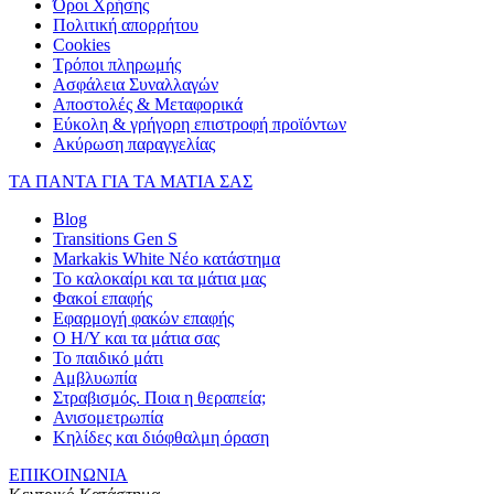
Όροι Χρήσης
Πολιτική απορρήτου
Cookies
Τρόποι πληρωμής
Ασφάλεια Συναλλαγών
Αποστολές & Μεταφορικά
Εύκολη & γρήγορη επιστροφή προϊόντων
Ακύρωση παραγγελίας
ΤΑ ΠΑΝΤΑ ΓΙΑ ΤΑ ΜΑΤΙΑ ΣΑΣ
Blog
Transitions Gen S
Markakis White Νέο κατάστημα
Το καλοκαίρι και τα μάτια μας
Φακοί επαφής
Εφαρμογή φακών επαφής
Ο Η/Υ και τα μάτια σας
Το παιδικό μάτι
Αμβλυωπία
Στραβισμός. Ποια η θεραπεία;
Ανισομετρωπία
Κηλίδες και διόφθαλμη όραση
ΕΠΙΚΟΙΝΩΝΙΑ