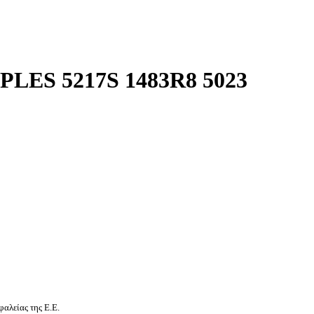
LES 5217S 1483R8 5023
αλείας της Ε.Ε.