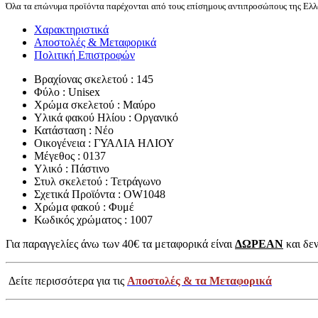
Όλα τα επώνυμα προϊόντα παρέχονται από τους επίσημους αντιπροσώπους της Ελλά
Χαρακτηριστικά
Αποστολές & Μεταφορικά
Πολιτική Επιστροφών
Βραχίονας σκελετού : 145
Φύλο : Unisex
Χρώμα σκελετού : Μαύρο
Υλικά φακού Ηλίου : Οργανικό
Κατάσταση : Νέο
Οικογένεια : ΓΥΑΛΙΑ ΗΛΙΟΥ
Μέγεθος : 0137
Υλικό : Πάστινο
Στυλ σκελετού : Τετράγωνο
Σχετικά Προϊόντα : OW1048
Χρώμα φακού : Φυμέ
Κωδικός χρώματος : 1007
Για παραγγελίες άνω των 40€ τα μεταφορικά είναι
ΔΩΡΕΑΝ
και δεν
Δείτε περισσότερα για τις
Αποστολές & τα Μεταφορικά