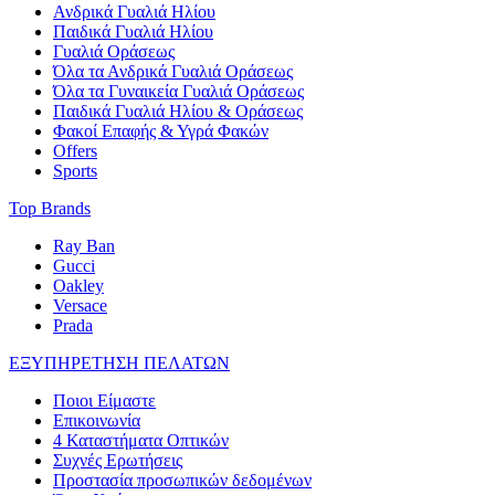
Ανδρικά Γυαλιά Ηλίου
Παιδικά Γυαλιά Ηλίου
Γυαλιά Οράσεως
Όλα τα Ανδρικά Γυαλιά Οράσεως
Όλα τα Γυναικεία Γυαλιά Οράσεως
Παιδικά Γυαλιά Ηλίου & Οράσεως
Φακοί Επαφής & Υγρά Φακών
Offers
Sports
Top Brands
Ray Ban
Gucci
Oakley
Versace
Prada
ΕΞΥΠΗΡΕΤΗΣΗ ΠΕΛΑΤΩΝ
Ποιοι Είμαστε
Επικοινωνία
4 Καταστήματα Οπτικών
Συχνές Ερωτήσεις
Προστασία προσωπικών δεδομένων