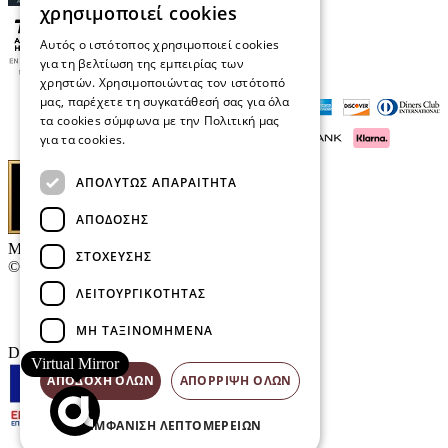
χρησιμοποιεί cookies
Αυτός ο ιστότοπος χρησιμοποιεί cookies
για τη βελτίωση της εμπειρίας των
χρηστών. Χρησιμοποιώντας τον ιστότοπό
μας, παρέχετε τη συγκατάθεσή σας για όλα
τα cookies σύμφωνα με την Πολιτική μας
για τα cookies.
Διαβάστε περισσότερα
ΑΠΟΛΎΤΩΣ ΑΠΑΡΑΊΤΗΤΑ
ΑΠΌΔΟΣΗΣ
Μαρκάκης Οπτικά
ΣΤΌΧΕΥΣΗΣ
© 2026
ΛΕΙΤΟΥΡΓΙΚΌΤΗΤΑΣ
Επικοινωνία
E-Volution Awards
ΜΗ ΤΑΞΙΝΟΜΗΜΈΝΑ
Designed & developed by
NETMECHANICS
Virtual Mirror
ΑΠΟΔΟΧΉ ΌΛΩΝ
ΑΠΌΡΡΙΨΗ ΌΛΩΝ
ΕΜΦΆΝΙΣΗ ΛΕΠΤΟΜΕΡΕΙΏΝ