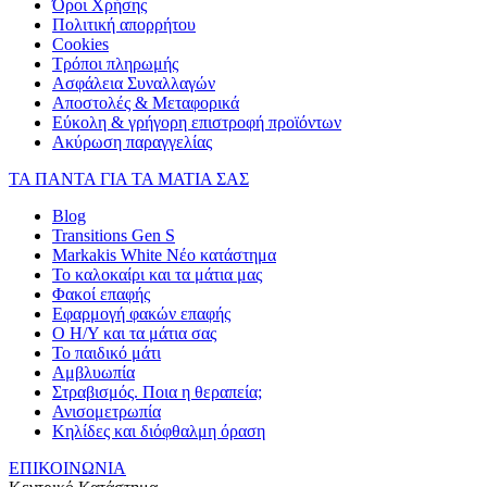
Όροι Χρήσης
Πολιτική απορρήτου
Cookies
Τρόποι πληρωμής
Ασφάλεια Συναλλαγών
Αποστολές & Μεταφορικά
Εύκολη & γρήγορη επιστροφή προϊόντων
Ακύρωση παραγγελίας
ΤΑ ΠΑΝΤΑ ΓΙΑ ΤΑ ΜΑΤΙΑ ΣΑΣ
Blog
Transitions Gen S
Markakis White Νέο κατάστημα
Το καλοκαίρι και τα μάτια μας
Φακοί επαφής
Εφαρμογή φακών επαφής
Ο Η/Υ και τα μάτια σας
Το παιδικό μάτι
Αμβλυωπία
Στραβισμός. Ποια η θεραπεία;
Ανισομετρωπία
Κηλίδες και διόφθαλμη όραση
ΕΠΙΚΟΙΝΩΝΙΑ