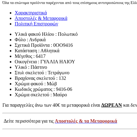
Όλα τα επώνυμα προϊόντα παρέχονται από τους επίσημους αντιπροσώπους της Ελλά
Χαρακτηριστικά
Αποστολές & Μεταφορικά
Πολιτική Επιστροφών
Υλικά φακού Ηλίου : Πολωτικό
Φύλο : Ανδρικά
Σχετικά Προϊόντα : 0OO9416
Κατάσταση : Αθλητικά
Μέγεθος : 6417
Οικογένεια : ΓΥΑΛΙΑ ΗΛΙΟΥ
Υλικό : Πάστινο
Στυλ σκελετού : Τετράγωνο
Βραχίονας σκελετού : 132
Χρώμα φακού : Μώβ
Κωδικός χρώματος : 9416-06
Χρώμα σκελετού : Μαύρο
Για παραγγελίες άνω των 40€ τα μεταφορικά είναι
ΔΩΡΕΑΝ
και δεν
Δείτε περισσότερα για τις
Αποστολές & τα Μεταφορικά