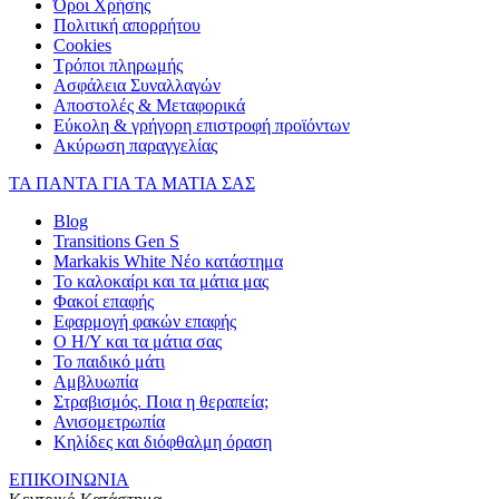
Όροι Χρήσης
Πολιτική απορρήτου
Cookies
Τρόποι πληρωμής
Ασφάλεια Συναλλαγών
Αποστολές & Μεταφορικά
Εύκολη & γρήγορη επιστροφή προϊόντων
Ακύρωση παραγγελίας
ΤΑ ΠΑΝΤΑ ΓΙΑ ΤΑ ΜΑΤΙΑ ΣΑΣ
Blog
Transitions Gen S
Markakis White Νέο κατάστημα
Το καλοκαίρι και τα μάτια μας
Φακοί επαφής
Εφαρμογή φακών επαφής
Ο Η/Υ και τα μάτια σας
Το παιδικό μάτι
Αμβλυωπία
Στραβισμός. Ποια η θεραπεία;
Ανισομετρωπία
Κηλίδες και διόφθαλμη όραση
ΕΠΙΚΟΙΝΩΝΙΑ