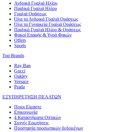
Ανδρικά Γυαλιά Ηλίου
Παιδικά Γυαλιά Ηλίου
Γυαλιά Οράσεως
Όλα τα Ανδρικά Γυαλιά Οράσεως
Όλα τα Γυναικεία Γυαλιά Οράσεως
Παιδικά Γυαλιά Ηλίου & Οράσεως
Φακοί Επαφής & Υγρά Φακών
Offers
Sports
Top Brands
Ray Ban
Gucci
Oakley
Versace
Prada
ΕΞΥΠΗΡΕΤΗΣΗ ΠΕΛΑΤΩΝ
Ποιοι Είμαστε
Επικοινωνία
4 Καταστήματα Οπτικών
Συχνές Ερωτήσεις
Προστασία προσωπικών δεδομένων