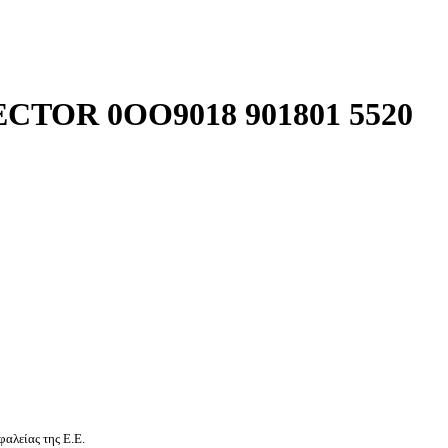
TOR 0OO9018 901801 5520
αλείας της Ε.Ε.