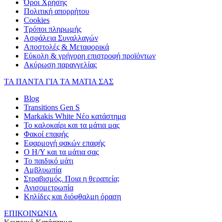
Όροι Χρήσης
Πολιτική απορρήτου
Cookies
Τρόποι πληρωμής
Ασφάλεια Συναλλαγών
Αποστολές & Μεταφορικά
Εύκολη & γρήγορη επιστροφή προϊόντων
Ακύρωση παραγγελίας
ΤΑ ΠΑΝΤΑ ΓΙΑ ΤΑ ΜΑΤΙΑ ΣΑΣ
Blog
Transitions Gen S
Markakis White Νέο κατάστημα
Το καλοκαίρι και τα μάτια μας
Φακοί επαφής
Εφαρμογή φακών επαφής
Ο Η/Υ και τα μάτια σας
Το παιδικό μάτι
Αμβλυωπία
Στραβισμός. Ποια η θεραπεία;
Ανισομετρωπία
Κηλίδες και διόφθαλμη όραση
ΕΠΙΚΟΙΝΩΝΙΑ