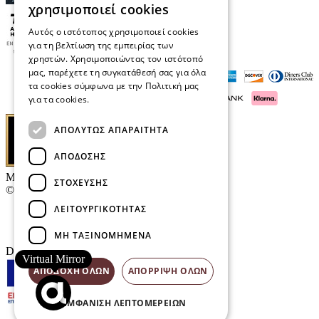
χρησιμοποιεί cookies
Αυτός ο ιστότοπος χρησιμοποιεί cookies
για τη βελτίωση της εμπειρίας των
χρηστών. Χρησιμοποιώντας τον ιστότοπό
μας, παρέχετε τη συγκατάθεσή σας για όλα
τα cookies σύμφωνα με την Πολιτική μας
για τα cookies.
Διαβάστε περισσότερα
ΑΠΟΛΎΤΩΣ ΑΠΑΡΑΊΤΗΤΑ
ΑΠΌΔΟΣΗΣ
Μαρκάκης Οπτικά
ΣΤΌΧΕΥΣΗΣ
© 2026
ΛΕΙΤΟΥΡΓΙΚΌΤΗΤΑΣ
Επικοινωνία
E-Volution Awards
ΜΗ ΤΑΞΙΝΟΜΗΜΈΝΑ
Designed & developed by
NETMECHANICS
Virtual Mirror
ΑΠΟΔΟΧΉ ΌΛΩΝ
ΑΠΌΡΡΙΨΗ ΌΛΩΝ
ΕΜΦΆΝΙΣΗ ΛΕΠΤΟΜΕΡΕΙΏΝ