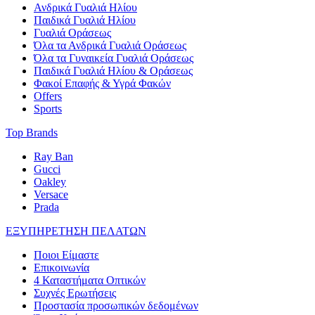
Ανδρικά Γυαλιά Ηλίου
Παιδικά Γυαλιά Ηλίου
Γυαλιά Οράσεως
Όλα τα Ανδρικά Γυαλιά Οράσεως
Όλα τα Γυναικεία Γυαλιά Οράσεως
Παιδικά Γυαλιά Ηλίου & Οράσεως
Φακοί Επαφής & Υγρά Φακών
Offers
Sports
Top Brands
Ray Ban
Gucci
Oakley
Versace
Prada
ΕΞΥΠΗΡΕΤΗΣΗ ΠΕΛΑΤΩΝ
Ποιοι Είμαστε
Επικοινωνία
4 Καταστήματα Οπτικών
Συχνές Ερωτήσεις
Προστασία προσωπικών δεδομένων