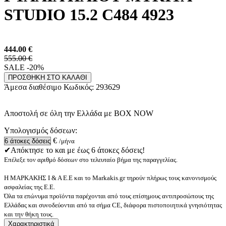
STUDIO 15.2 C484 4923
444.00
€
555.00 €
SALE -20%
ΠΡΟΣΘΗΚΗ ΣΤΟ ΚΑΛΑΘΙ
Άμεσα διαθέσιμο
Κωδικός:
293629
Αποστολή σε όλη την Ελλάδα με BOX NOW
Υπολογισμός δόσεων:
€
/μήνα
✔Απόκτησε το και με έως 6 άτοκες δόσεις!
Επέλεξε τον αριθμό δόσεων στο τελευταίο βήμα της παραγγελίας.
Η ΜΑΡΚΑΚΗΣ Ι & Α Ε.Ε και το Markakis.gr τηρούν πλήρως τους κανονισμούς
ασφαλείας της Ε.Ε.
Όλα τα επώνυμα προϊόντα παρέχονται από τους επίσημους αντιπροσώπους της
Ελλάδας και συνοδεύονται από τα σήμα CE, διάφορα πιστοποιητικά γνησιότητας
και την θήκη τους.
Χαρακτηριστικά