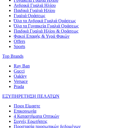
Γυναικεία Γυαλιά Ηλίου
Ανδρικά Γυαλιά Ηλίου
Παιδικά Γυαλιά Ηλίου
Γυαλιά Οράσεως
Όλα τα Ανδρικά Γυαλιά Οράσεως
Όλα τα Γυναικεία Γυαλιά Οράσεως
Παιδικά Γυαλιά Ηλίου & Οράσεως
Φακοί Επαφής & Υγρά Φακών
Offers
Sports
Top Brands
Ray Ban
Gucci
Oakley
Versace
Prada
ΕΞΥΠΗΡΕΤΗΣΗ ΠΕΛΑΤΩΝ
Ποιοι Είμαστε
Επικοινωνία
4 Καταστήματα Οπτικών
Συχνές Ερωτήσεις
Προστασία προσωπικών δεδομένων