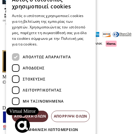
χρησιμοποιεί cookies
Αυτός ο ιστότοπος χρησιμοποιεί cookies
για τη βελτίωση της εμπειρίας των
χρηστών. Χρησιμοποιώντας τον ιστότοπό
μας, παρέχετε τη συγκατάθεσή σας για όλα
τα cookies σύμφωνα με την Πολιτική μας
για τα cookies.
Διαβάστε περισσότερα
ΑΠΟΛΎΤΩΣ ΑΠΑΡΑΊΤΗΤΑ
ΑΠΌΔΟΣΗΣ
Μαρκάκης Οπτικά
ΣΤΌΧΕΥΣΗΣ
© 2026
ΛΕΙΤΟΥΡΓΙΚΌΤΗΤΑΣ
Επικοινωνία
E-Volution Awards
ΜΗ ΤΑΞΙΝΟΜΗΜΈΝΑ
Designed & developed by
NETMECHANICS
Virtual Mirror
ΑΠΟΔΟΧΉ ΌΛΩΝ
ΑΠΌΡΡΙΨΗ ΌΛΩΝ
ΕΜΦΆΝΙΣΗ ΛΕΠΤΟΜΕΡΕΙΏΝ