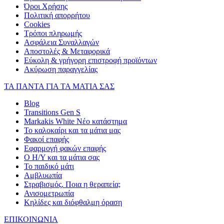
Όροι Χρήσης
Πολιτική απορρήτου
Cookies
Τρόποι πληρωμής
Ασφάλεια Συναλλαγών
Αποστολές & Μεταφορικά
Εύκολη & γρήγορη επιστροφή προϊόντων
Ακύρωση παραγγελίας
ΤΑ ΠΑΝΤΑ ΓΙΑ ΤΑ ΜΑΤΙΑ ΣΑΣ
Blog
Transitions Gen S
Markakis White Νέο κατάστημα
Το καλοκαίρι και τα μάτια μας
Φακοί επαφής
Εφαρμογή φακών επαφής
Ο Η/Υ και τα μάτια σας
Το παιδικό μάτι
Αμβλυωπία
Στραβισμός. Ποια η θεραπεία;
Ανισομετρωπία
Κηλίδες και διόφθαλμη όραση
ΕΠΙΚΟΙΝΩΝΙΑ