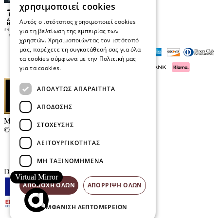
χρησιμοποιεί cookies
Αυτός ο ιστότοπος χρησιμοποιεί cookies
για τη βελτίωση της εμπειρίας των
χρηστών. Χρησιμοποιώντας τον ιστότοπό
μας, παρέχετε τη συγκατάθεσή σας για όλα
τα cookies σύμφωνα με την Πολιτική μας
για τα cookies.
Διαβάστε περισσότερα
ΑΠΟΛΎΤΩΣ ΑΠΑΡΑΊΤΗΤΑ
ΑΠΌΔΟΣΗΣ
Μαρκάκης Οπτικά
ΣΤΌΧΕΥΣΗΣ
© 2026
ΛΕΙΤΟΥΡΓΙΚΌΤΗΤΑΣ
Επικοινωνία
E-Volution Awards
ΜΗ ΤΑΞΙΝΟΜΗΜΈΝΑ
Designed & developed by
NETMECHANICS
Virtual Mirror
ΑΠΟΔΟΧΉ ΌΛΩΝ
ΑΠΌΡΡΙΨΗ ΌΛΩΝ
ΕΜΦΆΝΙΣΗ ΛΕΠΤΟΜΕΡΕΙΏΝ