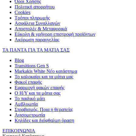
Όροι Χρήσης
Πολιτική απορρήτου
Cookies
Τρόποι πληρωμής
Ασφάλεια Συναλλαγών
Αποστολές & Μεταφορικά
Εύκολη & γρήγορη επιστροφή προϊόντων
Ακύρωση παραγγελίας
ΤΑ ΠΑΝΤΑ ΓΙΑ ΤΑ ΜΑΤΙΑ ΣΑΣ
Blog
Transitions Gen S
Markakis White Νέο κατάστημα
Το καλοκαίρι και τα μάτια μας
Φακοί επαφής
Εφαρμογή φακών επαφής
Ο Η/Υ και τα μάτια σας
Το παιδικό μάτι
Αμβλυωπία
Στραβισμός. Ποια η θεραπεία;
Ανισομετρωπία
Κηλίδες και διόφθαλμη όραση
ΕΠΙΚΟΙΝΩΝΙΑ