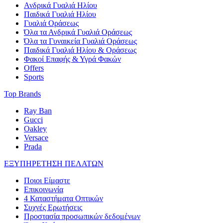
Ανδρικά Γυαλιά Ηλίου
Παιδικά Γυαλιά Ηλίου
Γυαλιά Οράσεως
Όλα τα Ανδρικά Γυαλιά Οράσεως
Όλα τα Γυναικεία Γυαλιά Οράσεως
Παιδικά Γυαλιά Ηλίου & Οράσεως
Φακοί Επαφής & Υγρά Φακών
Offers
Sports
Top Brands
Ray Ban
Gucci
Oakley
Versace
Prada
ΕΞΥΠΗΡΕΤΗΣΗ ΠΕΛΑΤΩΝ
Ποιοι Είμαστε
Επικοινωνία
4 Καταστήματα Οπτικών
Συχνές Ερωτήσεις
Προστασία προσωπικών δεδομένων