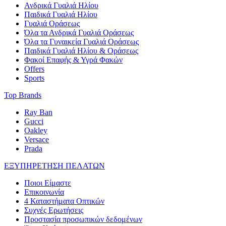
Ανδρικά Γυαλιά Ηλίου
Παιδικά Γυαλιά Ηλίου
Γυαλιά Οράσεως
Όλα τα Ανδρικά Γυαλιά Οράσεως
Όλα τα Γυναικεία Γυαλιά Οράσεως
Παιδικά Γυαλιά Ηλίου & Οράσεως
Φακοί Επαφής & Υγρά Φακών
Offers
Sports
Top Brands
Ray Ban
Gucci
Oakley
Versace
Prada
ΕΞΥΠΗΡΕΤΗΣΗ ΠΕΛΑΤΩΝ
Ποιοι Είμαστε
Επικοινωνία
4 Καταστήματα Οπτικών
Συχνές Ερωτήσεις
Προστασία προσωπικών δεδομένων