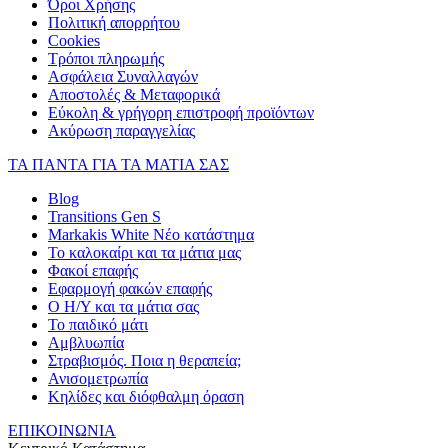
Όροι Χρήσης
Πολιτική απορρήτου
Cookies
Τρόποι πληρωμής
Ασφάλεια Συναλλαγών
Αποστολές & Μεταφορικά
Εύκολη & γρήγορη επιστροφή προϊόντων
Ακύρωση παραγγελίας
ΤΑ ΠΑΝΤΑ ΓΙΑ ΤΑ ΜΑΤΙΑ ΣΑΣ
Blog
Transitions Gen S
Markakis White Νέο κατάστημα
Το καλοκαίρι και τα μάτια μας
Φακοί επαφής
Εφαρμογή φακών επαφής
Ο Η/Υ και τα μάτια σας
Το παιδικό μάτι
Αμβλυωπία
Στραβισμός. Ποια η θεραπεία;
Ανισομετρωπία
Κηλίδες και διόφθαλμη όραση
ΕΠΙΚΟΙΝΩΝΙΑ