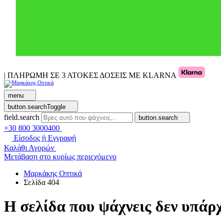
| ΠΛΗΡΩΜΗ ΣΕ 3 ΑΤΟΚΕΣ ΔΟΣΕΙΣ ΜΕ KLARNA
menu
button.searchToggle
field.search
button.search
+30 800 3000400
Είσοδος ή Εγγραφή
Καλάθι Αγορών
Μετάβαση στο κυρίως περιεχόμενο
Μαρκάκης Οπτικά
Σελίδα 404
Η σελίδα που ψάχνεις δεν υπάρχ