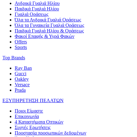
Ανδρικά Γυαλιά Ηλίου
Παιδικά Γυαλιά Ηλίου
Γυαλιά Οράσεως
Όλα τα Ανδρικά Γυαλιά Οράσεως
Όλα τα Γυναικεία Γυαλιά Οράσεως
Παιδικά Γυαλιά Ηλίου & Οράσεως
Φακοί Επαφής & Υγρά Φακών
Offers
Sports
Top Brands
Ray Ban
Gucci
Oakley
Versace
Prada
ΕΞΥΠΗΡΕΤΗΣΗ ΠΕΛΑΤΩΝ
Ποιοι Είμαστε
Επικοινωνία
4 Καταστήματα Οπτικών
Συχνές Ερωτήσεις
Προστασία προσωπικών δεδομένων