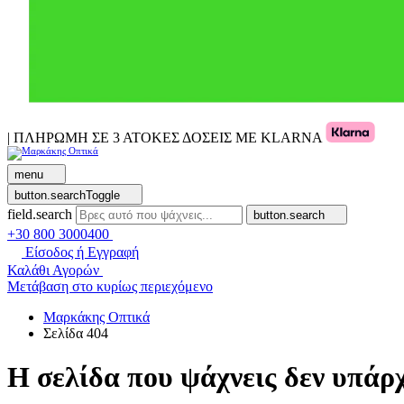
| ΠΛΗΡΩΜΗ ΣΕ 3 ΑΤΟΚΕΣ ΔΟΣΕΙΣ ΜΕ KLARNA
menu
button.searchToggle
field.search
button.search
+30 800 3000400
Είσοδος ή Εγγραφή
Καλάθι Αγορών
Μετάβαση στο κυρίως περιεχόμενο
Μαρκάκης Οπτικά
Σελίδα 404
Η σελίδα που ψάχνεις δεν υπάρχ