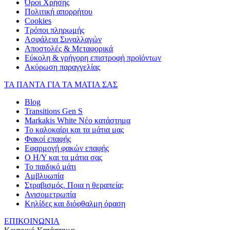
Όροι Χρήσης
Πολιτική απορρήτου
Cookies
Τρόποι πληρωμής
Ασφάλεια Συναλλαγών
Αποστολές & Μεταφορικά
Εύκολη & γρήγορη επιστροφή προϊόντων
Ακύρωση παραγγελίας
ΤΑ ΠΑΝΤΑ ΓΙΑ ΤΑ ΜΑΤΙΑ ΣΑΣ
Blog
Transitions Gen S
Markakis White Νέο κατάστημα
Το καλοκαίρι και τα μάτια μας
Φακοί επαφής
Εφαρμογή φακών επαφής
Ο Η/Υ και τα μάτια σας
Το παιδικό μάτι
Αμβλυωπία
Στραβισμός. Ποια η θεραπεία;
Ανισομετρωπία
Κηλίδες και διόφθαλμη όραση
ΕΠΙΚΟΙΝΩΝΙΑ