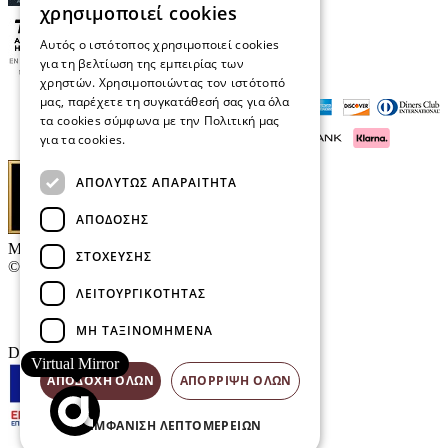
χρησιμοποιεί cookies
Αυτός ο ιστότοπος χρησιμοποιεί cookies
για τη βελτίωση της εμπειρίας των
χρηστών. Χρησιμοποιώντας τον ιστότοπό
μας, παρέχετε τη συγκατάθεσή σας για όλα
τα cookies σύμφωνα με την Πολιτική μας
για τα cookies.
Διαβάστε περισσότερα
ΑΠΟΛΎΤΩΣ ΑΠΑΡΑΊΤΗΤΑ
ΑΠΌΔΟΣΗΣ
Μαρκάκης Οπτικά
ΣΤΌΧΕΥΣΗΣ
© 2026
ΛΕΙΤΟΥΡΓΙΚΌΤΗΤΑΣ
Επικοινωνία
E-Volution Awards
ΜΗ ΤΑΞΙΝΟΜΗΜΈΝΑ
Designed & developed by
NETMECHANICS
Virtual Mirror
ΑΠΟΔΟΧΉ ΌΛΩΝ
ΑΠΌΡΡΙΨΗ ΌΛΩΝ
ΕΜΦΆΝΙΣΗ ΛΕΠΤΟΜΕΡΕΙΏΝ