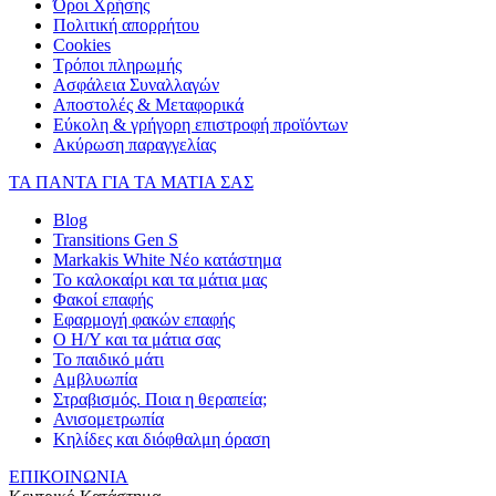
Όροι Χρήσης
Πολιτική απορρήτου
Cookies
Τρόποι πληρωμής
Ασφάλεια Συναλλαγών
Αποστολές & Μεταφορικά
Εύκολη & γρήγορη επιστροφή προϊόντων
Ακύρωση παραγγελίας
ΤΑ ΠΑΝΤΑ ΓΙΑ ΤΑ ΜΑΤΙΑ ΣΑΣ
Blog
Transitions Gen S
Markakis White Νέο κατάστημα
Το καλοκαίρι και τα μάτια μας
Φακοί επαφής
Εφαρμογή φακών επαφής
Ο Η/Υ και τα μάτια σας
Το παιδικό μάτι
Αμβλυωπία
Στραβισμός. Ποια η θεραπεία;
Ανισομετρωπία
Κηλίδες και διόφθαλμη όραση
ΕΠΙΚΟΙΝΩΝΙΑ