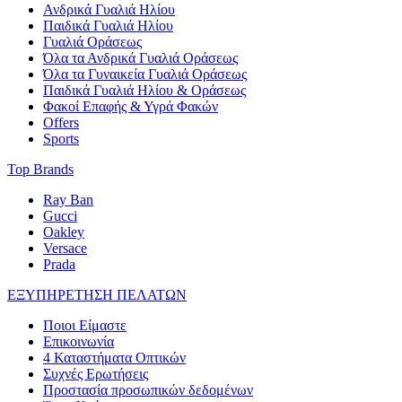
Ανδρικά Γυαλιά Ηλίου
Παιδικά Γυαλιά Ηλίου
Γυαλιά Οράσεως
Όλα τα Ανδρικά Γυαλιά Οράσεως
Όλα τα Γυναικεία Γυαλιά Οράσεως
Παιδικά Γυαλιά Ηλίου & Οράσεως
Φακοί Επαφής & Υγρά Φακών
Offers
Sports
Top Brands
Ray Ban
Gucci
Oakley
Versace
Prada
ΕΞΥΠΗΡΕΤΗΣΗ ΠΕΛΑΤΩΝ
Ποιοι Είμαστε
Επικοινωνία
4 Καταστήματα Οπτικών
Συχνές Ερωτήσεις
Προστασία προσωπικών δεδομένων