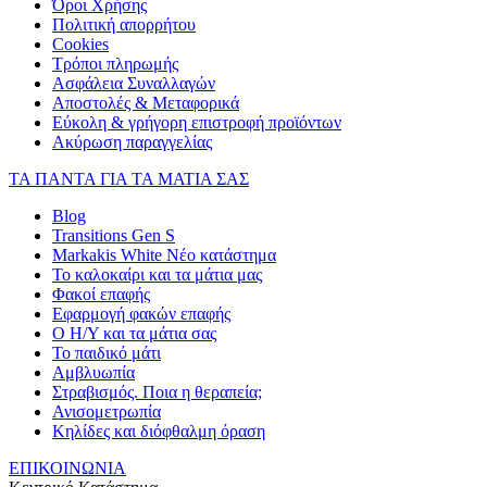
Όροι Χρήσης
Πολιτική απορρήτου
Cookies
Τρόποι πληρωμής
Ασφάλεια Συναλλαγών
Αποστολές & Μεταφορικά
Εύκολη & γρήγορη επιστροφή προϊόντων
Ακύρωση παραγγελίας
ΤΑ ΠΑΝΤΑ ΓΙΑ ΤΑ ΜΑΤΙΑ ΣΑΣ
Blog
Transitions Gen S
Markakis White Νέο κατάστημα
Το καλοκαίρι και τα μάτια μας
Φακοί επαφής
Εφαρμογή φακών επαφής
Ο Η/Υ και τα μάτια σας
Το παιδικό μάτι
Αμβλυωπία
Στραβισμός. Ποια η θεραπεία;
Ανισομετρωπία
Κηλίδες και διόφθαλμη όραση
ΕΠΙΚΟΙΝΩΝΙΑ