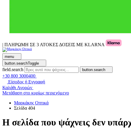
| ΠΛΗΡΩΜΗ ΣΕ 3 ΑΤΟΚΕΣ ΔΟΣΕΙΣ ΜΕ KLARNA
menu
button.searchToggle
field.search
button.search
+30 800 3000400
Είσοδος ή Εγγραφή
Καλάθι Αγορών
Μετάβαση στο κυρίως περιεχόμενο
Μαρκάκης Οπτικά
Σελίδα 404
Η σελίδα που ψάχνεις δεν υπάρχ