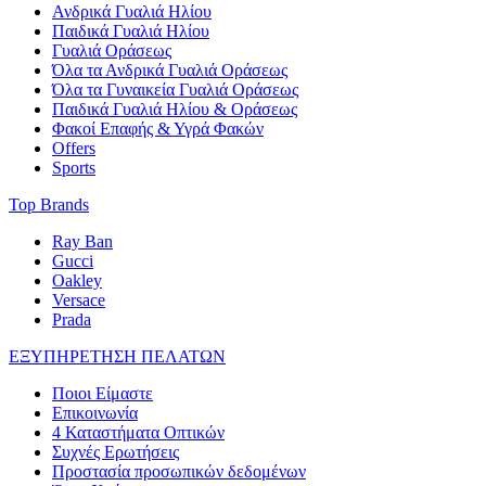
Ανδρικά Γυαλιά Ηλίου
Παιδικά Γυαλιά Ηλίου
Γυαλιά Οράσεως
Όλα τα Ανδρικά Γυαλιά Οράσεως
Όλα τα Γυναικεία Γυαλιά Οράσεως
Παιδικά Γυαλιά Ηλίου & Οράσεως
Φακοί Επαφής & Υγρά Φακών
Offers
Sports
Top Brands
Ray Ban
Gucci
Oakley
Versace
Prada
ΕΞΥΠΗΡΕΤΗΣΗ ΠΕΛΑΤΩΝ
Ποιοι Είμαστε
Επικοινωνία
4 Καταστήματα Οπτικών
Συχνές Ερωτήσεις
Προστασία προσωπικών δεδομένων