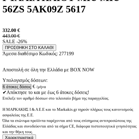
56ZS 5AK09Z 5617
332.00
€
443.00 €
SALE -26%
ΠΡΟΣΘΗΚΗ ΣΤΟ ΚΑΛΑΘΙ
Άμεσα διαθέσιμο
Κωδικός:
277199
Αποστολή σε όλη την Ελλάδα με BOX NOW
Υπολογισμός δόσεων:
€
/μήνα
✔Απόκτησε το και με έως 6 άτοκες δόσεις!
Επέλεξε τον αριθμό δόσεων στο τελευταίο βήμα της παραγγελίας.
Η ΜΑΡΚΑΚΗΣ Ι & Α Ε.Ε και το Markakis.gr τηρούν πλήρως τους κανονισμούς
ασφαλείας της Ε.Ε.
Όλα τα επώνυμα προϊόντα παρέχονται από τους επίσημους αντιπροσώπους της
Ελλάδας και συνοδεύονται από τα σήμα CE, διάφορα πιστοποιητικά γνησιότητας
και την θήκη τους.
Χαρακτηριστικά