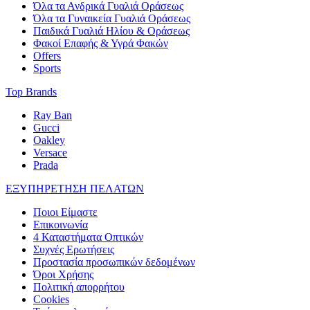
Όλα τα Ανδρικά Γυαλιά Οράσεως
Όλα τα Γυναικεία Γυαλιά Οράσεως
Παιδικά Γυαλιά Ηλίου & Οράσεως
Φακοί Επαφής & Υγρά Φακών
Offers
Sports
Top Brands
Ray Ban
Gucci
Oakley
Versace
Prada
ΕΞΥΠΗΡΕΤΗΣΗ ΠΕΛΑΤΩΝ
Ποιοι Είμαστε
Επικοινωνία
4 Καταστήματα Οπτικών
Συχνές Ερωτήσεις
Προστασία προσωπικών δεδομένων
Όροι Χρήσης
Πολιτική απορρήτου
Cookies