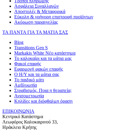
Τρόποι πληρωμής
Ασφάλεια Συναλλαγών
Αποστολές & Μεταφορικά
Εύκολη & γρήγορη επιστροφή προϊόντων
Ακύρωση παραγγελίας
ΤΑ ΠΑΝΤΑ ΓΙΑ ΤΑ ΜΑΤΙΑ ΣΑΣ
Blog
Transitions Gen S
Markakis White Νέο κατάστημα
Το καλοκαίρι και τα μάτια μας
Φακοί επαφής
Εφαρμογή φακών επαφής
Ο Η/Υ και τα μάτια σας
Το παιδικό μάτι
Αμβλυωπία
Στραβισμός. Ποια η θεραπεία;
Ανισομετρωπία
Κηλίδες και διόφθαλμη όραση
ΕΠΙΚΟΙΝΩΝΙΑ
Κεντρικό Κατάστημα
Λεωφόρος Καλοκαιρινού 33,
Ηράκλειο Κρήτης