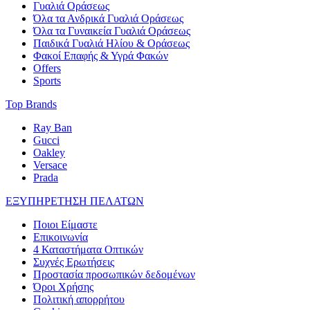
Γυαλιά Οράσεως
Όλα τα Ανδρικά Γυαλιά Οράσεως
Όλα τα Γυναικεία Γυαλιά Οράσεως
Παιδικά Γυαλιά Ηλίου & Οράσεως
Φακοί Επαφής & Υγρά Φακών
Offers
Sports
Top Brands
Ray Ban
Gucci
Oakley
Versace
Prada
ΕΞΥΠΗΡΕΤΗΣΗ ΠΕΛΑΤΩΝ
Ποιοι Είμαστε
Επικοινωνία
4 Καταστήματα Οπτικών
Συχνές Ερωτήσεις
Προστασία προσωπικών δεδομένων
Όροι Χρήσης
Πολιτική απορρήτου