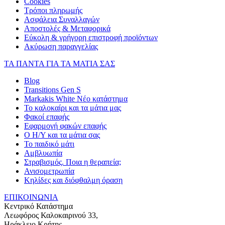
Cookies
Τρόποι πληρωμής
Ασφάλεια Συναλλαγών
Αποστολές & Μεταφορικά
Εύκολη & γρήγορη επιστροφή προϊόντων
Ακύρωση παραγγελίας
ΤΑ ΠΑΝΤΑ ΓΙΑ ΤΑ ΜΑΤΙΑ ΣΑΣ
Blog
Transitions Gen S
Markakis White Νέο κατάστημα
Το καλοκαίρι και τα μάτια μας
Φακοί επαφής
Εφαρμογή φακών επαφής
Ο Η/Υ και τα μάτια σας
Το παιδικό μάτι
Αμβλυωπία
Στραβισμός. Ποια η θεραπεία;
Ανισομετρωπία
Κηλίδες και διόφθαλμη όραση
ΕΠΙΚΟΙΝΩΝΙΑ
Κεντρικό Κατάστημα
Λεωφόρος Καλοκαιρινού 33,
Ηράκλειο Κρήτης