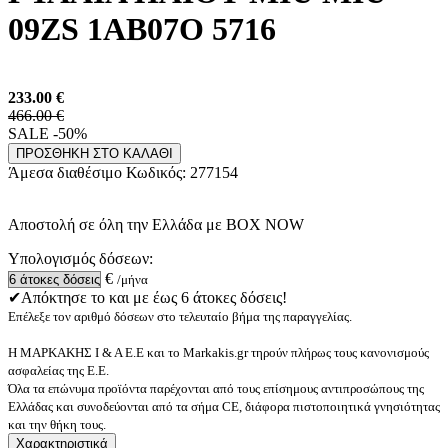
09ZS 1AB07O 5716
233.00
€
466.00 €
SALE -50%
ΠΡΟΣΘΗΚΗ ΣΤΟ ΚΑΛΑΘΙ
Άμεσα διαθέσιμο
Κωδικός:
277154
Αποστολή σε όλη την Ελλάδα με BOX NOW
Υπολογισμός δόσεων:
€
/μήνα
✔Απόκτησε το και με έως 6 άτοκες δόσεις!
Επέλεξε τον αριθμό δόσεων στο τελευταίο βήμα της παραγγελίας.
Η ΜΑΡΚΑΚΗΣ Ι & Α Ε.Ε και το Markakis.gr τηρούν πλήρως τους κανονισμούς
ασφαλείας της Ε.Ε.
Όλα τα επώνυμα προϊόντα παρέχονται από τους επίσημους αντιπροσώπους της
Ελλάδας και συνοδεύονται από τα σήμα CE, διάφορα πιστοποιητικά γνησιότητας
και την θήκη τους.
Χαρακτηριστικά