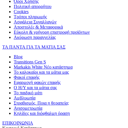
Όροι Χρήσης
Πολιτική απορρήτου
Cookies
Τρόποι πληρωμής
Ασφάλεια Συναλλαγών
Αποστολές & Μεταφορικά
Εύκολη & γρήγορη επιστροφή προϊόντων
Ακύρωση παραγγελίας
ΤΑ ΠΑΝΤΑ ΓΙΑ ΤΑ ΜΑΤΙΑ ΣΑΣ
Blog
Transitions Gen S
Markakis White Νέο κατάστημα
Το καλοκαίρι και τα μάτια μας
Φακοί επαφής
Εφαρμογή φακών επαφής
Ο Η/Υ και τα μάτια σας
Το παιδικό μάτι
Αμβλυωπία
Στραβισμός. Ποια η θεραπεία;
Ανισομετρωπία
Κηλίδες και διόφθαλμη όραση
ΕΠΙΚΟΙΝΩΝΙΑ