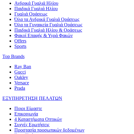
Ανδρικά Γυαλιά Ηλίου
Παιδικά Γυαλιά Ηλίου
Γυαλιά Οράσεως
Όλα τα Ανδρικά Γυαλιά Οράσεως
Όλα τα Γυναικεία Γυαλιά Οράσεως
Παιδικά Γυαλιά Ηλίου & Οράσεως
Φακοί Επαφής & Υγρά Φακών
Offers
Sports
Top Brands
Ray Ban
Gucci
Oakley
Versace
Prada
ΕΞΥΠΗΡΕΤΗΣΗ ΠΕΛΑΤΩΝ
Ποιοι Είμαστε
Επικοινωνία
4 Καταστήματα Οπτικών
Συχνές Ερωτήσεις
Προστασία προσωπικών δεδομένων