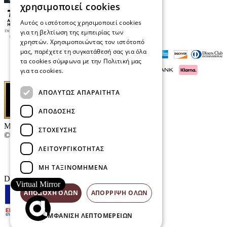
χρησιμοποιεί cookies
Αυτός ο ιστότοπος χρησιμοποιεί cookies
για τη βελτίωση της εμπειρίας των
χρηστών. Χρησιμοποιώντας τον ιστότοπό
μας, παρέχετε τη συγκατάθεσή σας για όλα
τα cookies σύμφωνα με την Πολιτική μας
για τα cookies.
Διαβάστε περισσότερα
ΑΠΟΛΎΤΩΣ ΑΠΑΡΑΊΤΗΤΑ
ΑΠΌΔΟΣΗΣ
Μαρκάκης Οπτικά
ΣΤΌΧΕΥΣΗΣ
© 2026
ΛΕΙΤΟΥΡΓΙΚΌΤΗΤΑΣ
Επικοινωνία
E-Volution Awards
ΜΗ ΤΑΞΙΝΟΜΗΜΈΝΑ
Designed & developed by
NETMECHANICS
Virtual Mirror
ΑΠΟΔΟΧΉ ΌΛΩΝ
ΑΠΌΡΡΙΨΗ ΌΛΩΝ
ΕΜΦΆΝΙΣΗ ΛΕΠΤΟΜΕΡΕΙΏΝ