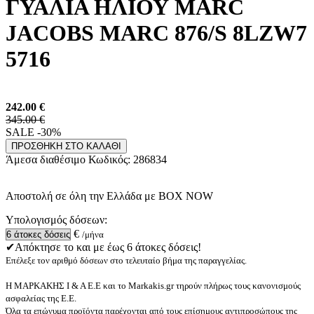
ΓΥΑΛΙΑ ΗΛΙΟΥ MARC
JACOBS MARC 876/S 8LZW7
5716
242.00
€
345.00 €
SALE -30%
ΠΡΟΣΘΗΚΗ ΣΤΟ ΚΑΛΑΘΙ
Άμεσα διαθέσιμο
Κωδικός:
286834
Αποστολή σε όλη την Ελλάδα με BOX NOW
Υπολογισμός δόσεων:
€
/μήνα
✔Απόκτησε το και με έως 6 άτοκες δόσεις!
Επέλεξε τον αριθμό δόσεων στο τελευταίο βήμα της παραγγελίας.
Η ΜΑΡΚΑΚΗΣ Ι & Α Ε.Ε και το Markakis.gr τηρούν πλήρως τους κανονισμούς
ασφαλείας της Ε.Ε.
Όλα τα επώνυμα προϊόντα παρέχονται από τους επίσημους αντιπροσώπους της