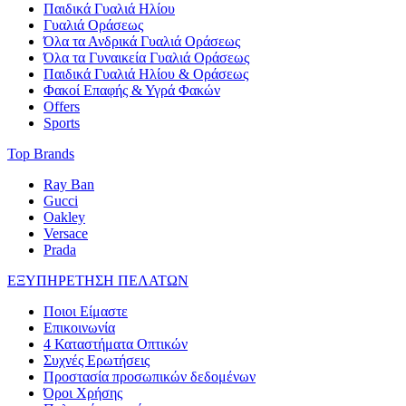
Παιδικά Γυαλιά Ηλίου
Γυαλιά Οράσεως
Όλα τα Ανδρικά Γυαλιά Οράσεως
Όλα τα Γυναικεία Γυαλιά Οράσεως
Παιδικά Γυαλιά Ηλίου & Οράσεως
Φακοί Επαφής & Υγρά Φακών
Offers
Sports
Top Brands
Ray Ban
Gucci
Oakley
Versace
Prada
ΕΞΥΠΗΡΕΤΗΣΗ ΠΕΛΑΤΩΝ
Ποιοι Είμαστε
Επικοινωνία
4 Καταστήματα Οπτικών
Συχνές Ερωτήσεις
Προστασία προσωπικών δεδομένων
Όροι Χρήσης