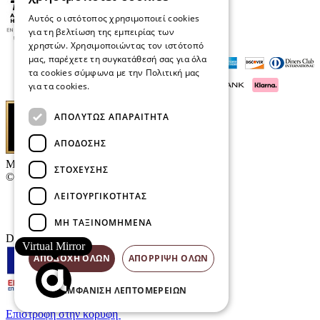
Αυτός ο ιστότοπος χρησιμοποιεί cookies
για τη βελτίωση της εμπειρίας των
χρηστών. Χρησιμοποιώντας τον ιστότοπό
μας, παρέχετε τη συγκατάθεσή σας για όλα
τα cookies σύμφωνα με την Πολιτική μας
για τα cookies.
Διαβάστε περισσότερα
ΑΠΟΛΎΤΩΣ ΑΠΑΡΑΊΤΗΤΑ
ΑΠΌΔΟΣΗΣ
Μαρκάκης Οπτικά
ΣΤΌΧΕΥΣΗΣ
© 2026
ΛΕΙΤΟΥΡΓΙΚΌΤΗΤΑΣ
Επικοινωνία
E-Volution Awards
ΜΗ ΤΑΞΙΝΟΜΗΜΈΝΑ
Designed & developed by
NETMECHANICS
Virtual Mirror
ΑΠΟΔΟΧΉ ΌΛΩΝ
ΑΠΌΡΡΙΨΗ ΌΛΩΝ
ΕΜΦΆΝΙΣΗ ΛΕΠΤΟΜΕΡΕΙΏΝ
Επιστροφή στην κορυφή