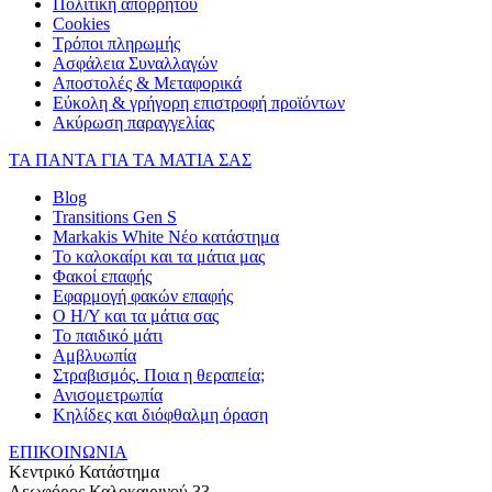
Πολιτική απορρήτου
Cookies
Τρόποι πληρωμής
Ασφάλεια Συναλλαγών
Αποστολές & Μεταφορικά
Εύκολη & γρήγορη επιστροφή προϊόντων
Ακύρωση παραγγελίας
ΤΑ ΠΑΝΤΑ ΓΙΑ ΤΑ ΜΑΤΙΑ ΣΑΣ
Blog
Transitions Gen S
Markakis White Νέο κατάστημα
Το καλοκαίρι και τα μάτια μας
Φακοί επαφής
Εφαρμογή φακών επαφής
Ο Η/Υ και τα μάτια σας
Το παιδικό μάτι
Αμβλυωπία
Στραβισμός. Ποια η θεραπεία;
Ανισομετρωπία
Κηλίδες και διόφθαλμη όραση
ΕΠΙΚΟΙΝΩΝΙΑ
Κεντρικό Κατάστημα
Λεωφόρος Καλοκαιρινού 33,