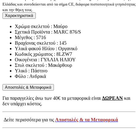
Ελλάδας και συνοδεύονται από τα σήμα CE, διάφορα πιστοποιητικά γνησιότητας
και την θήκη τους.
Χαρακτηριστικά
Χρώμα σκελετού : Μαύρο
Σχετικά Προϊόντα : MARC 876/S
Μέγεθος : 5716
Βραχίονας σκελετού : 145
Υλικά φακού Ηλίου : Οργανικό
Κωδικός χρώματος : 8LZW7
Οικογένεια : ΓΥΑΛΙΑ ΗΛΙΟΥ
Στυλ σκελετού : Μακάρθουρ
Υλικό : Πάστινο
Φύλο : Ανδρικά
Αποστολές & Μεταφορικά
Για παραγγελίες άνω των 40€ τα μεταφορικά είναι
ΔΩΡΕΑΝ
και
δεν υπάρχει κόστος.
Δείτε περισσότερα για τις
Αποστολές & τα Μεταφορικά