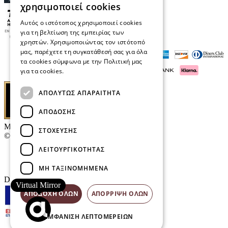
χρησιμοποιεί cookies
Αυτός ο ιστότοπος χρησιμοποιεί cookies
για τη βελτίωση της εμπειρίας των
χρηστών. Χρησιμοποιώντας τον ιστότοπό
μας, παρέχετε τη συγκατάθεσή σας για όλα
τα cookies σύμφωνα με την Πολιτική μας
για τα cookies.
Διαβάστε περισσότερα
ΑΠΟΛΎΤΩΣ ΑΠΑΡΑΊΤΗΤΑ
ΑΠΌΔΟΣΗΣ
Μαρκάκης Οπτικά
ΣΤΌΧΕΥΣΗΣ
© 2026
ΛΕΙΤΟΥΡΓΙΚΌΤΗΤΑΣ
Επικοινωνία
E-Volution Awards
ΜΗ ΤΑΞΙΝΟΜΗΜΈΝΑ
Designed & developed by
NETMECHANICS
Virtual Mirror
ΑΠΟΔΟΧΉ ΌΛΩΝ
ΑΠΌΡΡΙΨΗ ΌΛΩΝ
ΕΜΦΆΝΙΣΗ ΛΕΠΤΟΜΕΡΕΙΏΝ