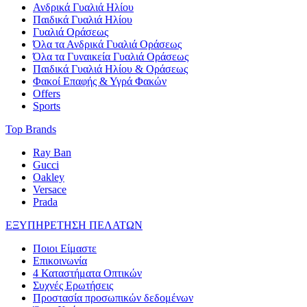
Ανδρικά Γυαλιά Ηλίου
Παιδικά Γυαλιά Ηλίου
Γυαλιά Οράσεως
Όλα τα Ανδρικά Γυαλιά Οράσεως
Όλα τα Γυναικεία Γυαλιά Οράσεως
Παιδικά Γυαλιά Ηλίου & Οράσεως
Φακοί Επαφής & Υγρά Φακών
Offers
Sports
Top Brands
Ray Ban
Gucci
Oakley
Versace
Prada
ΕΞΥΠΗΡΕΤΗΣΗ ΠΕΛΑΤΩΝ
Ποιοι Είμαστε
Επικοινωνία
4 Καταστήματα Οπτικών
Συχνές Ερωτήσεις
Προστασία προσωπικών δεδομένων