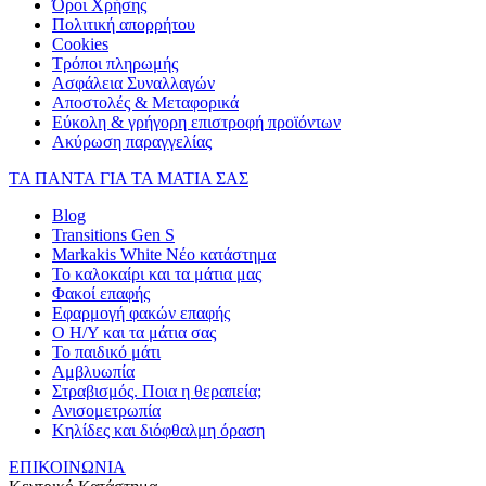
Όροι Χρήσης
Πολιτική απορρήτου
Cookies
Τρόποι πληρωμής
Ασφάλεια Συναλλαγών
Αποστολές & Μεταφορικά
Εύκολη & γρήγορη επιστροφή προϊόντων
Ακύρωση παραγγελίας
ΤΑ ΠΑΝΤΑ ΓΙΑ ΤΑ ΜΑΤΙΑ ΣΑΣ
Blog
Transitions Gen S
Markakis White Νέο κατάστημα
Το καλοκαίρι και τα μάτια μας
Φακοί επαφής
Εφαρμογή φακών επαφής
Ο Η/Υ και τα μάτια σας
Το παιδικό μάτι
Αμβλυωπία
Στραβισμός. Ποια η θεραπεία;
Ανισομετρωπία
Κηλίδες και διόφθαλμη όραση
ΕΠΙΚΟΙΝΩΝΙΑ