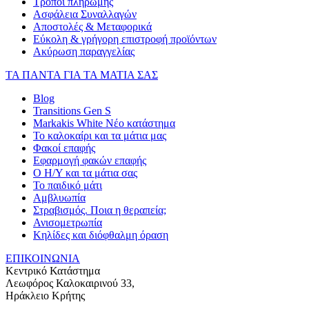
Τρόποι πληρωμής
Ασφάλεια Συναλλαγών
Αποστολές & Μεταφορικά
Εύκολη & γρήγορη επιστροφή προϊόντων
Ακύρωση παραγγελίας
ΤΑ ΠΑΝΤΑ ΓΙΑ ΤΑ ΜΑΤΙΑ ΣΑΣ
Blog
Transitions Gen S
Markakis White Νέο κατάστημα
Το καλοκαίρι και τα μάτια μας
Φακοί επαφής
Εφαρμογή φακών επαφής
Ο Η/Υ και τα μάτια σας
Το παιδικό μάτι
Αμβλυωπία
Στραβισμός. Ποια η θεραπεία;
Ανισομετρωπία
Κηλίδες και διόφθαλμη όραση
ΕΠΙΚΟΙΝΩΝΙΑ
Κεντρικό Κατάστημα
Λεωφόρος Καλοκαιρινού 33,
Ηράκλειο Κρήτης