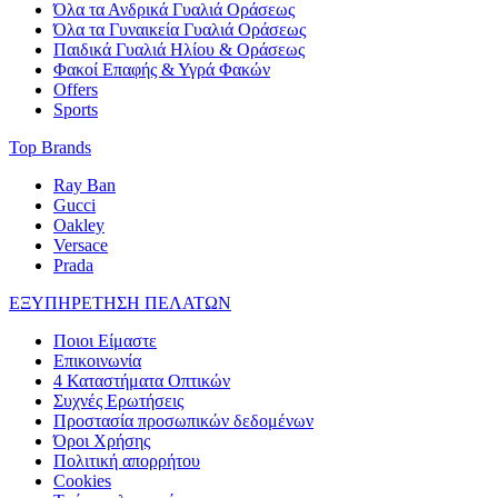
Όλα τα Ανδρικά Γυαλιά Οράσεως
Όλα τα Γυναικεία Γυαλιά Οράσεως
Παιδικά Γυαλιά Ηλίου & Οράσεως
Φακοί Επαφής & Υγρά Φακών
Offers
Sports
Top Brands
Ray Ban
Gucci
Oakley
Versace
Prada
ΕΞΥΠΗΡΕΤΗΣΗ ΠΕΛΑΤΩΝ
Ποιοι Είμαστε
Επικοινωνία
4 Καταστήματα Οπτικών
Συχνές Ερωτήσεις
Προστασία προσωπικών δεδομένων
Όροι Χρήσης
Πολιτική απορρήτου
Cookies