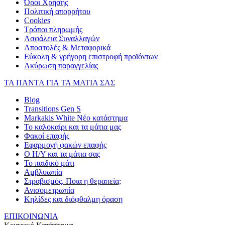
Όροι Χρήσης
Πολιτική απορρήτου
Cookies
Τρόποι πληρωμής
Ασφάλεια Συναλλαγών
Αποστολές & Μεταφορικά
Εύκολη & γρήγορη επιστροφή προϊόντων
Ακύρωση παραγγελίας
ΤΑ ΠΑΝΤΑ ΓΙΑ ΤΑ ΜΑΤΙΑ ΣΑΣ
Blog
Transitions Gen S
Markakis White Νέο κατάστημα
Το καλοκαίρι και τα μάτια μας
Φακοί επαφής
Εφαρμογή φακών επαφής
Ο Η/Υ και τα μάτια σας
Το παιδικό μάτι
Αμβλυωπία
Στραβισμός. Ποια η θεραπεία;
Ανισομετρωπία
Κηλίδες και διόφθαλμη όραση
ΕΠΙΚΟΙΝΩΝΙΑ