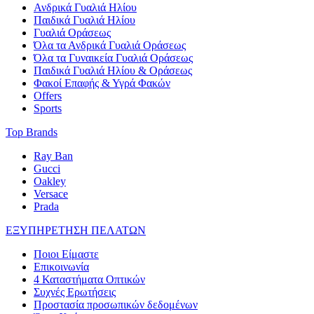
Ανδρικά Γυαλιά Ηλίου
Παιδικά Γυαλιά Ηλίου
Γυαλιά Οράσεως
Όλα τα Ανδρικά Γυαλιά Οράσεως
Όλα τα Γυναικεία Γυαλιά Οράσεως
Παιδικά Γυαλιά Ηλίου & Οράσεως
Φακοί Επαφής & Υγρά Φακών
Offers
Sports
Top Brands
Ray Ban
Gucci
Oakley
Versace
Prada
ΕΞΥΠΗΡΕΤΗΣΗ ΠΕΛΑΤΩΝ
Ποιοι Είμαστε
Επικοινωνία
4 Καταστήματα Οπτικών
Συχνές Ερωτήσεις
Προστασία προσωπικών δεδομένων