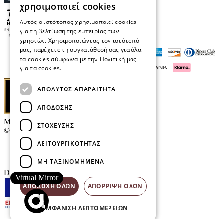
χρησιμοποιεί cookies
Αυτός ο ιστότοπος χρησιμοποιεί cookies
για τη βελτίωση της εμπειρίας των
χρηστών. Χρησιμοποιώντας τον ιστότοπό
μας, παρέχετε τη συγκατάθεσή σας για όλα
τα cookies σύμφωνα με την Πολιτική μας
για τα cookies.
Διαβάστε περισσότερα
ΑΠΟΛΎΤΩΣ ΑΠΑΡΑΊΤΗΤΑ
ΑΠΌΔΟΣΗΣ
Μαρκάκης Οπτικά
ΣΤΌΧΕΥΣΗΣ
© 2026
ΛΕΙΤΟΥΡΓΙΚΌΤΗΤΑΣ
Επικοινωνία
E-Volution Awards
ΜΗ ΤΑΞΙΝΟΜΗΜΈΝΑ
Designed & developed by
NETMECHANICS
Virtual Mirror
ΑΠΟΔΟΧΉ ΌΛΩΝ
ΑΠΌΡΡΙΨΗ ΌΛΩΝ
ΕΜΦΆΝΙΣΗ ΛΕΠΤΟΜΕΡΕΙΏΝ