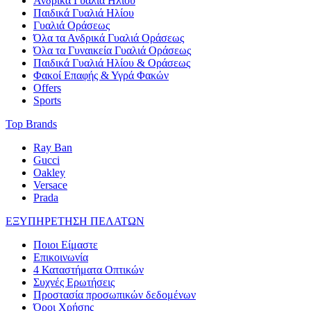
Ανδρικά Γυαλιά Ηλίου
Παιδικά Γυαλιά Ηλίου
Γυαλιά Οράσεως
Όλα τα Ανδρικά Γυαλιά Οράσεως
Όλα τα Γυναικεία Γυαλιά Οράσεως
Παιδικά Γυαλιά Ηλίου & Οράσεως
Φακοί Επαφής & Υγρά Φακών
Offers
Sports
Top Brands
Ray Ban
Gucci
Oakley
Versace
Prada
ΕΞΥΠΗΡΕΤΗΣΗ ΠΕΛΑΤΩΝ
Ποιοι Είμαστε
Επικοινωνία
4 Καταστήματα Οπτικών
Συχνές Ερωτήσεις
Προστασία προσωπικών δεδομένων
Όροι Χρήσης