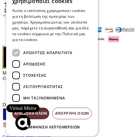
χρησιμοποιεί cookies
Αυτός ο ιστότοπος χρησιμοποιεί cookies
για τη βελτίωση της εμπειρίας των
χρηστών. Χρησιμοποιώντας τον ιστότοπό
μας, παρέχετε τη συγκατάθεσή σας για όλα
τα cookies σύμφωνα με την Πολιτική μας
για τα cookies.
Διαβάστε περισσότερα
ΑΠΟΛΎΤΩΣ ΑΠΑΡΑΊΤΗΤΑ
ΑΠΌΔΟΣΗΣ
Μαρκάκης Οπτικά
ΣΤΌΧΕΥΣΗΣ
© 2026
ΛΕΙΤΟΥΡΓΙΚΌΤΗΤΑΣ
Επικοινωνία
E-Volution Awards
ΜΗ ΤΑΞΙΝΟΜΗΜΈΝΑ
Designed & developed by
NETMECHANICS
Virtual Mirror
ΑΠΟΔΟΧΉ ΌΛΩΝ
ΑΠΌΡΡΙΨΗ ΌΛΩΝ
ΕΜΦΆΝΙΣΗ ΛΕΠΤΟΜΕΡΕΙΏΝ