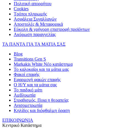
Πολιτική απορρήτου
Cookies
Τρόποι πληρωμής
Ασφάλεια Συναλλαγών
Αποστολές & Μεταφορικά
Εύκολη & γρήγορη επιστροφή προϊόντων
Ακύρωση παραγγελίας
ΤΑ ΠΑΝΤΑ ΓΙΑ ΤΑ ΜΑΤΙΑ ΣΑΣ
Blog
Transitions Gen S
Markakis White Νέο κατάστημα
Το καλοκαίρι και τα μάτια μας
Φακοί επαφής
Εφαρμογή φακών επαφής
Ο Η/Υ και τα μάτια σας
Το παιδικό μάτι
Αμβλυωπία
Στραβισμός. Ποια η θεραπεία;
Ανισομετρωπία
Κηλίδες και διόφθαλμη όραση
ΕΠΙΚΟΙΝΩΝΙΑ
Κεντρικό Κατάστημα