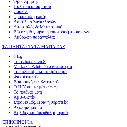
Όροι Χρήσης
Πολιτική απορρήτου
Cookies
Τρόποι πληρωμής
Ασφάλεια Συναλλαγών
Αποστολές & Μεταφορικά
Εύκολη & γρήγορη επιστροφή προϊόντων
Ακύρωση παραγγελίας
ΤΑ ΠΑΝΤΑ ΓΙΑ ΤΑ ΜΑΤΙΑ ΣΑΣ
Blog
Transitions Gen S
Markakis White Νέο κατάστημα
Το καλοκαίρι και τα μάτια μας
Φακοί επαφής
Εφαρμογή φακών επαφής
Ο Η/Υ και τα μάτια σας
Το παιδικό μάτι
Αμβλυωπία
Στραβισμός. Ποια η θεραπεία;
Ανισομετρωπία
Κηλίδες και διόφθαλμη όραση
ΕΠΙΚΟΙΝΩΝΙΑ