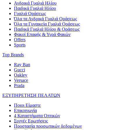
Ανδρικά Γυαλιά Ηλίου
Παιδικά Γυαλιά Ηλίου
Γυαλιά Οράσεως
Όλα τα Ανδρικά Γυαλιά Οράσεως
Όλα τα Γυναικεία Γυαλιά Οράσεως
Παιδικά Γυαλιά Ηλίου & Οράσεως
Φακοί Επαφής & Υγρά Φακών
Offers
Sports
Top Brands
Ray Ban
Gucci
Oakley
Versace
Prada
ΕΞΥΠΗΡΕΤΗΣΗ ΠΕΛΑΤΩΝ
Ποιοι Είμαστε
Επικοινωνία
4 Καταστήματα Οπτικών
Συχνές Ερωτήσεις
Προστασία προσωπικών δεδομένων