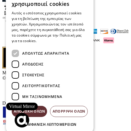
χρησιμοποιεί cookies
Αυτός ο ιστότοπος χρησιμοποιεί cookies
για τη βελτίωση της εμπειρίας των
χρηστών. Χρησιμοποιώντας τον ιστότοπό
μας, παρέχετε τη συγκατάθεσή σας για όλα
τα cookies σύμφωνα με την Πολιτική μας
για τα cookies.
Διαβάστε περισσότερα
ΑΠΟΛΎΤΩΣ ΑΠΑΡΑΊΤΗΤΑ
ΑΠΌΔΟΣΗΣ
Μαρκάκης Οπτικά
ΣΤΌΧΕΥΣΗΣ
© 2026
ΛΕΙΤΟΥΡΓΙΚΌΤΗΤΑΣ
Επικοινωνία
E-Volution Awards
ΜΗ ΤΑΞΙΝΟΜΗΜΈΝΑ
Designed & developed by
NETMECHANICS
Virtual Mirror
ΑΠΟΔΟΧΉ ΌΛΩΝ
ΑΠΌΡΡΙΨΗ ΌΛΩΝ
ΕΜΦΆΝΙΣΗ ΛΕΠΤΟΜΕΡΕΙΏΝ