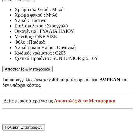
Χρώμα σκελετού : Μπλέ
Χρώμα φακού : Μπλέ
Υλικό : Πάστινο
Στυλ σκελετού : Στρογγυλό
Οικογένεια : ΓΥΑΛΙΑ ΗΛΙΟΥ
Μέγεθος : ONE SIZE
Φύλο : Παιδικά
Υλικά φακού Ηλίου : Οργανικό
Κωδικός χρώματος : C205
Σχετικά Προϊόντα : SUN JUNIOR g 5-10Y
Αποστολές & Μεταφορικά
Για παραγγελίες άνω των 40€ τα μεταφορικά είναι
ΔΩΡΕΑΝ
και
δεν υπάρχει κόστος.
Δείτε περισσότερα για τις
Αποστολές & τα Μεταφορικά
Πολιτική Επιστροφών