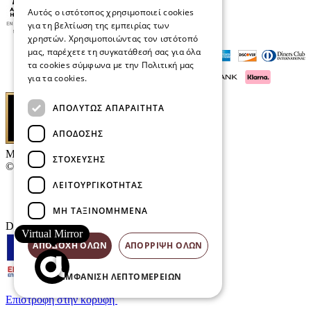
Αυτός ο ιστότοπος χρησιμοποιεί cookies
για τη βελτίωση της εμπειρίας των
χρηστών. Χρησιμοποιώντας τον ιστότοπό
μας, παρέχετε τη συγκατάθεσή σας για όλα
τα cookies σύμφωνα με την Πολιτική μας
για τα cookies.
Διαβάστε περισσότερα
ΑΠΟΛΎΤΩΣ ΑΠΑΡΑΊΤΗΤΑ
ΑΠΌΔΟΣΗΣ
Μαρκάκης Οπτικά
ΣΤΌΧΕΥΣΗΣ
© 2026
ΛΕΙΤΟΥΡΓΙΚΌΤΗΤΑΣ
Επικοινωνία
E-Volution Awards
ΜΗ ΤΑΞΙΝΟΜΗΜΈΝΑ
Designed & developed by
NETMECHANICS
Virtual Mirror
ΑΠΟΔΟΧΉ ΌΛΩΝ
ΑΠΌΡΡΙΨΗ ΌΛΩΝ
ΕΜΦΆΝΙΣΗ ΛΕΠΤΟΜΕΡΕΙΏΝ
Επιστροφή στην κορυφή