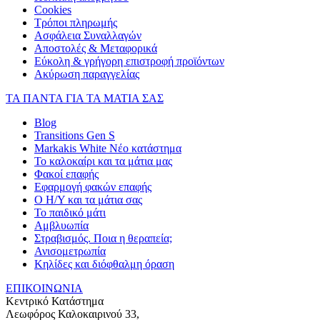
Cookies
Τρόποι πληρωμής
Ασφάλεια Συναλλαγών
Αποστολές & Μεταφορικά
Εύκολη & γρήγορη επιστροφή προϊόντων
Ακύρωση παραγγελίας
ΤΑ ΠΑΝΤΑ ΓΙΑ ΤΑ ΜΑΤΙΑ ΣΑΣ
Blog
Transitions Gen S
Markakis White Νέο κατάστημα
Το καλοκαίρι και τα μάτια μας
Φακοί επαφής
Εφαρμογή φακών επαφής
Ο Η/Υ και τα μάτια σας
Το παιδικό μάτι
Αμβλυωπία
Στραβισμός. Ποια η θεραπεία;
Ανισομετρωπία
Κηλίδες και διόφθαλμη όραση
ΕΠΙΚΟΙΝΩΝΙΑ
Κεντρικό Κατάστημα
Λεωφόρος Καλοκαιρινού 33,