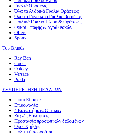
Παιδικά Γυαλιά Ηλίου
Γυαλιά Οράσεως
Όλα τα Ανδρικά Γυαλιά Οράσεως
Όλα τα Γυναικεία Γυαλιά Οράσεως
Παιδικά Γυαλιά Ηλίου & Οράσεως
Φακοί Επαφής & Υγρά Φακών
Offers
Sports
Top Brands
Ray Ban
Gucci
Oakley
Versace
Prada
ΕΞΥΠΗΡΕΤΗΣΗ ΠΕΛΑΤΩΝ
Ποιοι Είμαστε
Επικοινωνία
4 Καταστήματα Οπτικών
Συχνές Ερωτήσεις
Προστασία προσωπικών δεδομένων
Όροι Χρήσης
Πολιτική απορρήτου