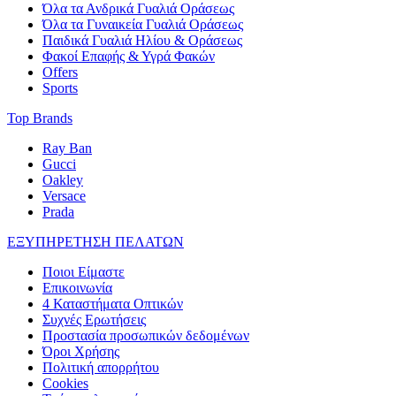
Όλα τα Ανδρικά Γυαλιά Οράσεως
Όλα τα Γυναικεία Γυαλιά Οράσεως
Παιδικά Γυαλιά Ηλίου & Οράσεως
Φακοί Επαφής & Υγρά Φακών
Offers
Sports
Top Brands
Ray Ban
Gucci
Oakley
Versace
Prada
ΕΞΥΠΗΡΕΤΗΣΗ ΠΕΛΑΤΩΝ
Ποιοι Είμαστε
Επικοινωνία
4 Καταστήματα Οπτικών
Συχνές Ερωτήσεις
Προστασία προσωπικών δεδομένων
Όροι Χρήσης
Πολιτική απορρήτου
Cookies