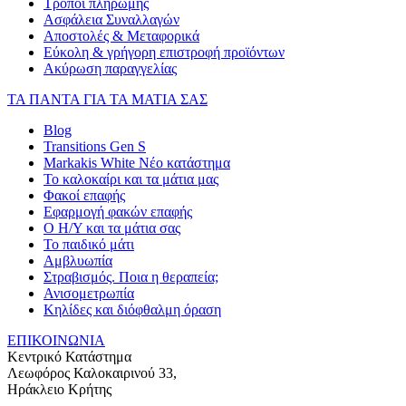
Τρόποι πληρωμής
Ασφάλεια Συναλλαγών
Αποστολές & Μεταφορικά
Εύκολη & γρήγορη επιστροφή προϊόντων
Ακύρωση παραγγελίας
ΤΑ ΠΑΝΤΑ ΓΙΑ ΤΑ ΜΑΤΙΑ ΣΑΣ
Blog
Transitions Gen S
Markakis White Νέο κατάστημα
Το καλοκαίρι και τα μάτια μας
Φακοί επαφής
Εφαρμογή φακών επαφής
Ο Η/Υ και τα μάτια σας
Το παιδικό μάτι
Αμβλυωπία
Στραβισμός. Ποια η θεραπεία;
Ανισομετρωπία
Κηλίδες και διόφθαλμη όραση
ΕΠΙΚΟΙΝΩΝΙΑ
Κεντρικό Κατάστημα
Λεωφόρος Καλοκαιρινού 33,
Ηράκλειο Κρήτης