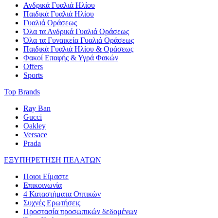
Ανδρικά Γυαλιά Ηλίου
Παιδικά Γυαλιά Ηλίου
Γυαλιά Οράσεως
Όλα τα Ανδρικά Γυαλιά Οράσεως
Όλα τα Γυναικεία Γυαλιά Οράσεως
Παιδικά Γυαλιά Ηλίου & Οράσεως
Φακοί Επαφής & Υγρά Φακών
Offers
Sports
Top Brands
Ray Ban
Gucci
Oakley
Versace
Prada
ΕΞΥΠΗΡΕΤΗΣΗ ΠΕΛΑΤΩΝ
Ποιοι Είμαστε
Επικοινωνία
4 Καταστήματα Οπτικών
Συχνές Ερωτήσεις
Προστασία προσωπικών δεδομένων