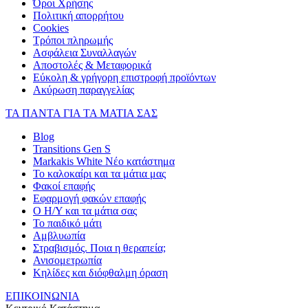
Όροι Χρήσης
Πολιτική απορρήτου
Cookies
Τρόποι πληρωμής
Ασφάλεια Συναλλαγών
Αποστολές & Μεταφορικά
Εύκολη & γρήγορη επιστροφή προϊόντων
Ακύρωση παραγγελίας
ΤΑ ΠΑΝΤΑ ΓΙΑ ΤΑ ΜΑΤΙΑ ΣΑΣ
Blog
Transitions Gen S
Markakis White Νέο κατάστημα
Το καλοκαίρι και τα μάτια μας
Φακοί επαφής
Εφαρμογή φακών επαφής
Ο Η/Υ και τα μάτια σας
Το παιδικό μάτι
Αμβλυωπία
Στραβισμός. Ποια η θεραπεία;
Ανισομετρωπία
Κηλίδες και διόφθαλμη όραση
ΕΠΙΚΟΙΝΩΝΙΑ