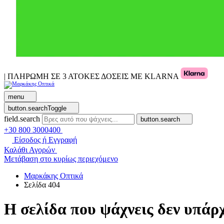
| ΠΛΗΡΩΜΗ ΣΕ 3 ΑΤΟΚΕΣ ΔΟΣΕΙΣ ΜΕ KLARNA
menu
button.searchToggle
field.search
button.search
+30 800 3000400
Είσοδος ή Εγγραφή
Καλάθι Αγορών
Μετάβαση στο κυρίως περιεχόμενο
Μαρκάκης Οπτικά
Σελίδα 404
Η σελίδα που ψάχνεις δεν υπάρχ