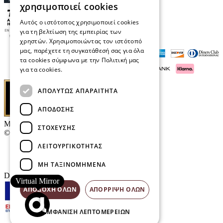
χρησιμοποιεί cookies
Αυτός ο ιστότοπος χρησιμοποιεί cookies
για τη βελτίωση της εμπειρίας των
χρηστών. Χρησιμοποιώντας τον ιστότοπό
μας, παρέχετε τη συγκατάθεσή σας για όλα
τα cookies σύμφωνα με την Πολιτική μας
για τα cookies.
Διαβάστε περισσότερα
ΑΠΟΛΎΤΩΣ ΑΠΑΡΑΊΤΗΤΑ
ΑΠΌΔΟΣΗΣ
Μαρκάκης Οπτικά
ΣΤΌΧΕΥΣΗΣ
© 2026
ΛΕΙΤΟΥΡΓΙΚΌΤΗΤΑΣ
Επικοινωνία
E-Volution Awards
ΜΗ ΤΑΞΙΝΟΜΗΜΈΝΑ
Designed & developed by
NETMECHANICS
Virtual Mirror
ΑΠΟΔΟΧΉ ΌΛΩΝ
ΑΠΌΡΡΙΨΗ ΌΛΩΝ
ΕΜΦΆΝΙΣΗ ΛΕΠΤΟΜΕΡΕΙΏΝ