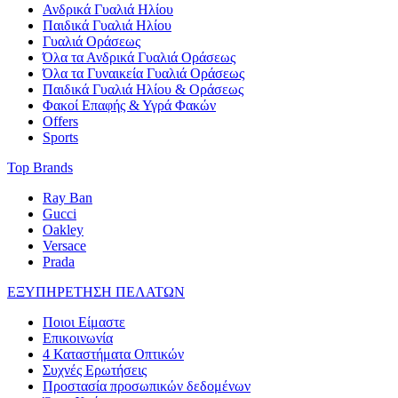
Ανδρικά Γυαλιά Ηλίου
Παιδικά Γυαλιά Ηλίου
Γυαλιά Οράσεως
Όλα τα Ανδρικά Γυαλιά Οράσεως
Όλα τα Γυναικεία Γυαλιά Οράσεως
Παιδικά Γυαλιά Ηλίου & Οράσεως
Φακοί Επαφής & Υγρά Φακών
Offers
Sports
Top Brands
Ray Ban
Gucci
Oakley
Versace
Prada
ΕΞΥΠΗΡΕΤΗΣΗ ΠΕΛΑΤΩΝ
Ποιοι Είμαστε
Επικοινωνία
4 Καταστήματα Οπτικών
Συχνές Ερωτήσεις
Προστασία προσωπικών δεδομένων