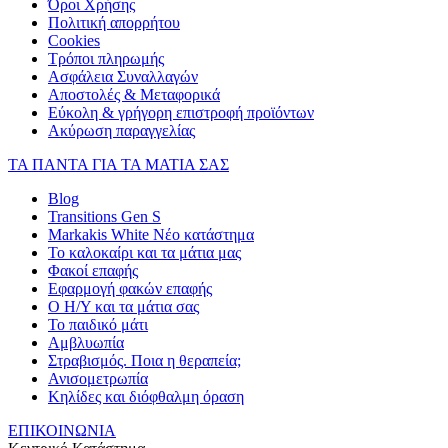
Όροι Χρήσης
Πολιτική απορρήτου
Cookies
Τρόποι πληρωμής
Ασφάλεια Συναλλαγών
Αποστολές & Μεταφορικά
Εύκολη & γρήγορη επιστροφή προϊόντων
Ακύρωση παραγγελίας
ΤΑ ΠΑΝΤΑ ΓΙΑ ΤΑ ΜΑΤΙΑ ΣΑΣ
Blog
Transitions Gen S
Markakis White Νέο κατάστημα
Το καλοκαίρι και τα μάτια μας
Φακοί επαφής
Εφαρμογή φακών επαφής
Ο Η/Υ και τα μάτια σας
Το παιδικό μάτι
Αμβλυωπία
Στραβισμός. Ποια η θεραπεία;
Ανισομετρωπία
Κηλίδες και διόφθαλμη όραση
ΕΠΙΚΟΙΝΩΝΙΑ