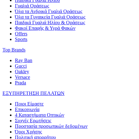
Παιδικά Γυαλιά Ηλίου
Γυαλιά Οράσεως
Όλα τα Ανδρικά Γυαλιά Οράσεως
Όλα τα Γυναικεία Γυαλιά Οράσεως
Παιδικά Γυαλιά Ηλίου & Οράσεως
Φακοί Επαφής & Υγρά Φακών
Offers
Sports
Top Brands
Ray Ban
Gucci
Oakley
Versace
Prada
ΕΞΥΠΗΡΕΤΗΣΗ ΠΕΛΑΤΩΝ
Ποιοι Είμαστε
Επικοινωνία
4 Καταστήματα Οπτικών
Συχνές Ερωτήσεις
Προστασία προσωπικών δεδομένων
Όροι Χρήσης
Πολιτική απορρήτου