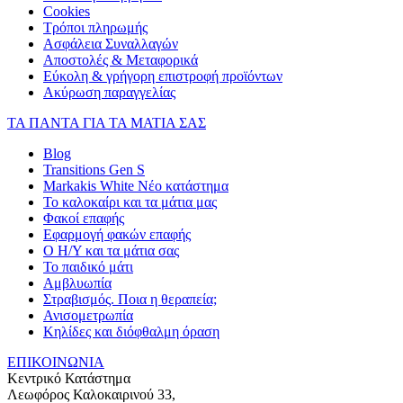
Cookies
Τρόποι πληρωμής
Ασφάλεια Συναλλαγών
Αποστολές & Μεταφορικά
Εύκολη & γρήγορη επιστροφή προϊόντων
Ακύρωση παραγγελίας
ΤΑ ΠΑΝΤΑ ΓΙΑ ΤΑ ΜΑΤΙΑ ΣΑΣ
Blog
Transitions Gen S
Markakis White Νέο κατάστημα
Το καλοκαίρι και τα μάτια μας
Φακοί επαφής
Εφαρμογή φακών επαφής
Ο Η/Υ και τα μάτια σας
Το παιδικό μάτι
Αμβλυωπία
Στραβισμός. Ποια η θεραπεία;
Ανισομετρωπία
Κηλίδες και διόφθαλμη όραση
ΕΠΙΚΟΙΝΩΝΙΑ
Κεντρικό Κατάστημα
Λεωφόρος Καλοκαιρινού 33,