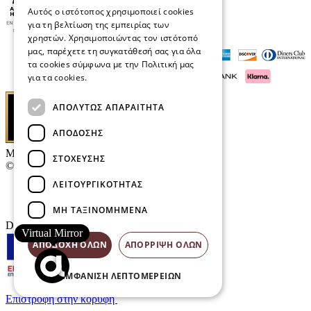
Αυτός ο ιστότοπος χρησιμοποιεί cookies
για τη βελτίωση της εμπειρίας των
χρηστών. Χρησιμοποιώντας τον ιστότοπό
μας, παρέχετε τη συγκατάθεσή σας για όλα
τα cookies σύμφωνα με την Πολιτική μας
για τα cookies.
Διαβάστε περισσότερα
ΑΠΟΛΎΤΩΣ ΑΠΑΡΑΊΤΗΤΑ
ΑΠΌΔΟΣΗΣ
Μαρκάκης Οπτικά
ΣΤΌΧΕΥΣΗΣ
© 2026
ΛΕΙΤΟΥΡΓΙΚΌΤΗΤΑΣ
Επικοινωνία
E-Volution Awards
ΜΗ ΤΑΞΙΝΟΜΗΜΈΝΑ
Designed & developed by
NETMECHANICS
Virtual Mirror
ΑΠΟΔΟΧΉ ΌΛΩΝ
ΑΠΌΡΡΙΨΗ ΌΛΩΝ
ΕΜΦΆΝΙΣΗ ΛΕΠΤΟΜΕΡΕΙΏΝ
Επιστροφή στην κορυφή