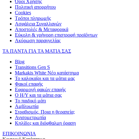
Όροι Χρήσης
Πολιτική απορρήτου
Cookies
Τρόποι πληρωμής
Ασφάλεια Συναλλαγών
Αποστολές & Μεταφορικά
Εύκολη & γρήγορη επιστροφή προϊόντων
Ακύρωση παραγγελίας
ΤΑ ΠΑΝΤΑ ΓΙΑ ΤΑ ΜΑΤΙΑ ΣΑΣ
Blog
Transitions Gen S
Markakis White Νέο κατάστημα
Το καλοκαίρι και τα μάτια μας
Φακοί επαφής
Εφαρμογή φακών επαφής
Ο Η/Υ και τα μάτια σας
Το παιδικό μάτι
Αμβλυωπία
Στραβισμός. Ποια η θεραπεία;
Ανισομετρωπία
Κηλίδες και διόφθαλμη όραση
ΕΠΙΚΟΙΝΩΝΙΑ