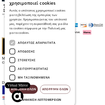
χρησιμοποιεί cookies
Αυτός ο ιστότοπος χρησιμοποιεί cookies
για τη βελτίωση της εμπειρίας των
χρηστών. Χρησιμοποιώντας τον ιστότοπό
μας, παρέχετε τη συγκατάθεσή σας για όλα
τα cookies σύμφωνα με την Πολιτική μας
για τα cookies.
Διαβάστε περισσότερα
ΑΠΟΛΎΤΩΣ ΑΠΑΡΑΊΤΗΤΑ
ΑΠΌΔΟΣΗΣ
Μαρκάκης Οπτικά
ΣΤΌΧΕΥΣΗΣ
© 2026
ΛΕΙΤΟΥΡΓΙΚΌΤΗΤΑΣ
Επικοινωνία
E-Volution Awards
ΜΗ ΤΑΞΙΝΟΜΗΜΈΝΑ
Designed & developed by
NETMECHANICS
Virtual Mirror
ΑΠΟΔΟΧΉ ΌΛΩΝ
ΑΠΌΡΡΙΨΗ ΌΛΩΝ
ΕΜΦΆΝΙΣΗ ΛΕΠΤΟΜΕΡΕΙΏΝ