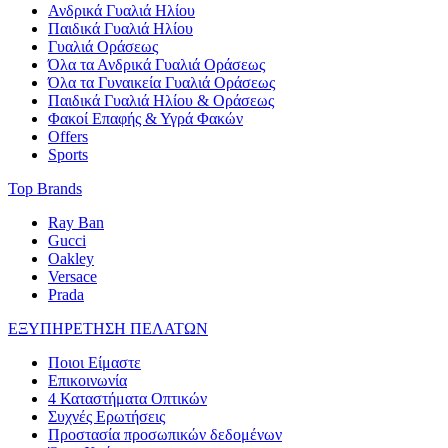
Ανδρικά Γυαλιά Ηλίου
Παιδικά Γυαλιά Ηλίου
Γυαλιά Οράσεως
Όλα τα Ανδρικά Γυαλιά Οράσεως
Όλα τα Γυναικεία Γυαλιά Οράσεως
Παιδικά Γυαλιά Ηλίου & Οράσεως
Φακοί Επαφής & Υγρά Φακών
Offers
Sports
Top Brands
Ray Ban
Gucci
Oakley
Versace
Prada
ΕΞΥΠΗΡΕΤΗΣΗ ΠΕΛΑΤΩΝ
Ποιοι Είμαστε
Επικοινωνία
4 Καταστήματα Οπτικών
Συχνές Ερωτήσεις
Προστασία προσωπικών δεδομένων