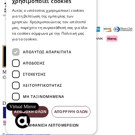
χρησιμοποιεί cookies
Αυτός ο ιστότοπος χρησιμοποιεί cookies
για τη βελτίωση της εμπειρίας των
χρηστών. Χρησιμοποιώντας τον ιστότοπό
μας, παρέχετε τη συγκατάθεσή σας για όλα
τα cookies σύμφωνα με την Πολιτική μας
για τα cookies.
Διαβάστε περισσότερα
ΑΠΟΛΎΤΩΣ ΑΠΑΡΑΊΤΗΤΑ
ΑΠΌΔΟΣΗΣ
Μαρκάκης Οπτικά
ΣΤΌΧΕΥΣΗΣ
© 2026
ΛΕΙΤΟΥΡΓΙΚΌΤΗΤΑΣ
Επικοινωνία
E-Volution Awards
ΜΗ ΤΑΞΙΝΟΜΗΜΈΝΑ
Designed & developed by
NETMECHANICS
Virtual Mirror
ΑΠΟΔΟΧΉ ΌΛΩΝ
ΑΠΌΡΡΙΨΗ ΌΛΩΝ
ΕΜΦΆΝΙΣΗ ΛΕΠΤΟΜΕΡΕΙΏΝ