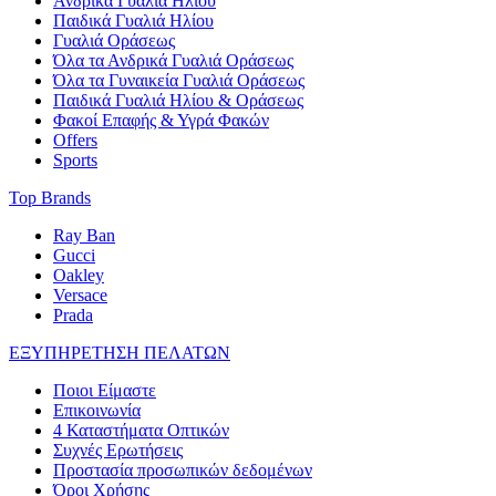
Ανδρικά Γυαλιά Ηλίου
Παιδικά Γυαλιά Ηλίου
Γυαλιά Οράσεως
Όλα τα Ανδρικά Γυαλιά Οράσεως
Όλα τα Γυναικεία Γυαλιά Οράσεως
Παιδικά Γυαλιά Ηλίου & Οράσεως
Φακοί Επαφής & Υγρά Φακών
Offers
Sports
Top Brands
Ray Ban
Gucci
Oakley
Versace
Prada
ΕΞΥΠΗΡΕΤΗΣΗ ΠΕΛΑΤΩΝ
Ποιοι Είμαστε
Επικοινωνία
4 Καταστήματα Οπτικών
Συχνές Ερωτήσεις
Προστασία προσωπικών δεδομένων
Όροι Χρήσης