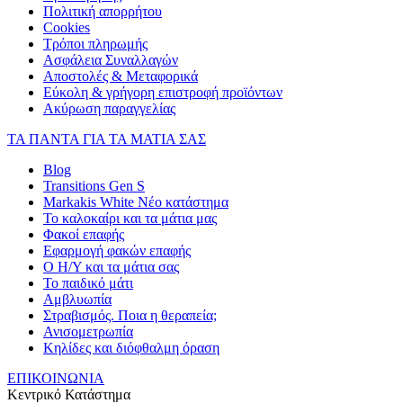
Πολιτική απορρήτου
Cookies
Τρόποι πληρωμής
Ασφάλεια Συναλλαγών
Αποστολές & Μεταφορικά
Εύκολη & γρήγορη επιστροφή προϊόντων
Ακύρωση παραγγελίας
ΤΑ ΠΑΝΤΑ ΓΙΑ ΤΑ ΜΑΤΙΑ ΣΑΣ
Blog
Transitions Gen S
Markakis White Νέο κατάστημα
Το καλοκαίρι και τα μάτια μας
Φακοί επαφής
Εφαρμογή φακών επαφής
Ο Η/Υ και τα μάτια σας
Το παιδικό μάτι
Αμβλυωπία
Στραβισμός. Ποια η θεραπεία;
Ανισομετρωπία
Κηλίδες και διόφθαλμη όραση
ΕΠΙΚΟΙΝΩΝΙΑ
Κεντρικό Κατάστημα