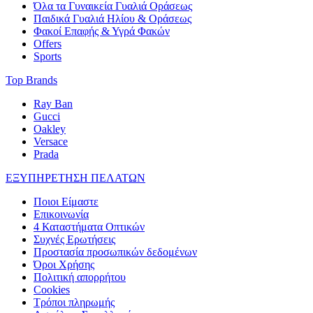
Όλα τα Γυναικεία Γυαλιά Οράσεως
Παιδικά Γυαλιά Ηλίου & Οράσεως
Φακοί Επαφής & Υγρά Φακών
Offers
Sports
Top Brands
Ray Ban
Gucci
Oakley
Versace
Prada
ΕΞΥΠΗΡΕΤΗΣΗ ΠΕΛΑΤΩΝ
Ποιοι Είμαστε
Επικοινωνία
4 Καταστήματα Οπτικών
Συχνές Ερωτήσεις
Προστασία προσωπικών δεδομένων
Όροι Χρήσης
Πολιτική απορρήτου
Cookies
Τρόποι πληρωμής