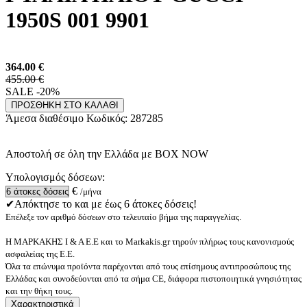
1950S 001 9901
364.00
€
455.00 €
SALE -20%
ΠΡΟΣΘΗΚΗ ΣΤΟ ΚΑΛΑΘΙ
Άμεσα διαθέσιμο
Κωδικός:
287285
Αποστολή σε όλη την Ελλάδα με BOX NOW
Υπολογισμός δόσεων:
€
/μήνα
✔Απόκτησε το και με έως 6 άτοκες δόσεις!
Επέλεξε τον αριθμό δόσεων στο τελευταίο βήμα της παραγγελίας.
Η ΜΑΡΚΑΚΗΣ Ι & Α Ε.Ε και το Markakis.gr τηρούν πλήρως τους κανονισμούς
ασφαλείας της Ε.Ε.
Όλα τα επώνυμα προϊόντα παρέχονται από τους επίσημους αντιπροσώπους της
Ελλάδας και συνοδεύονται από τα σήμα CE, διάφορα πιστοποιητικά γνησιότητας
και την θήκη τους.
Χαρακτηριστικά