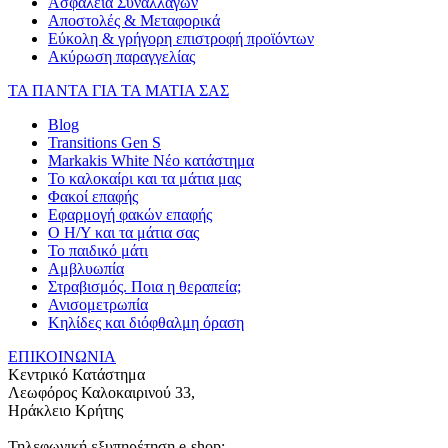
Ασφάλεια Συναλλαγών
Αποστολές & Μεταφορικά
Εύκολη & γρήγορη επιστροφή προϊόντων
Ακύρωση παραγγελίας
ΤΑ ΠΑΝΤΑ ΓΙΑ ΤΑ ΜΑΤΙΑ ΣΑΣ
Blog
Transitions Gen S
Markakis White Νέο κατάστημα
Το καλοκαίρι και τα μάτια μας
Φακοί επαφής
Εφαρμογή φακών επαφής
Ο Η/Υ και τα μάτια σας
Το παιδικό μάτι
Αμβλυωπία
Στραβισμός. Ποια η θεραπεία;
Ανισομετρωπία
Κηλίδες και διόφθαλμη όραση
ΕΠΙΚΟΙΝΩΝΙΑ
Κεντρικό Κατάστημα
Λεωφόρος Καλοκαιρινού 33,
Ηράκλειο Κρήτης
Τηλεφωνική εξυπηρέτηση e-shop: