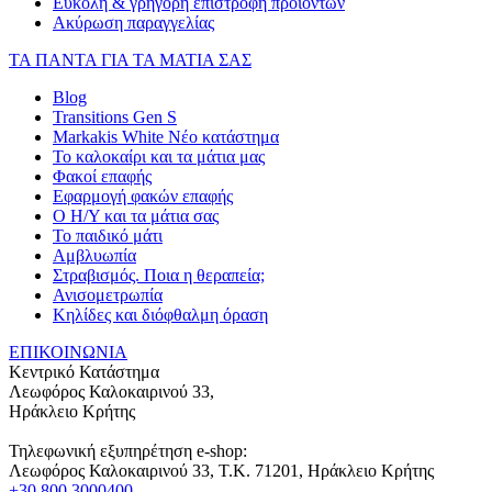
Εύκολη & γρήγορη επιστροφή προϊόντων
Ακύρωση παραγγελίας
ΤΑ ΠΑΝΤΑ ΓΙΑ ΤΑ ΜΑΤΙΑ ΣΑΣ
Blog
Transitions Gen S
Markakis White Νέο κατάστημα
Το καλοκαίρι και τα μάτια μας
Φακοί επαφής
Εφαρμογή φακών επαφής
Ο Η/Υ και τα μάτια σας
Το παιδικό μάτι
Αμβλυωπία
Στραβισμός. Ποια η θεραπεία;
Ανισομετρωπία
Κηλίδες και διόφθαλμη όραση
ΕΠΙΚΟΙΝΩΝΙΑ
Κεντρικό Κατάστημα
Λεωφόρος Καλοκαιρινού 33,
Ηράκλειο Κρήτης
Τηλεφωνική εξυπηρέτηση e-shop:
Λεωφόρος Καλοκαιρινού 33
, T.K.
71201
,
Ηράκλειο Κρήτης
+30 800 3000400