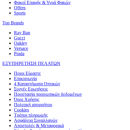
Φακοί Επαφής & Υγρά Φακών
Offers
Sports
Top Brands
Ray Ban
Gucci
Oakley
Versace
Prada
ΕΞΥΠΗΡΕΤΗΣΗ ΠΕΛΑΤΩΝ
Ποιοι Είμαστε
Επικοινωνία
4 Καταστήματα Οπτικών
Συχνές Ερωτήσεις
Προστασία προσωπικών δεδομένων
Όροι Χρήσης
Πολιτική απορρήτου
Cookies
Τρόποι πληρωμής
Ασφάλεια Συναλλαγών
Αποστολές & Μεταφορικά