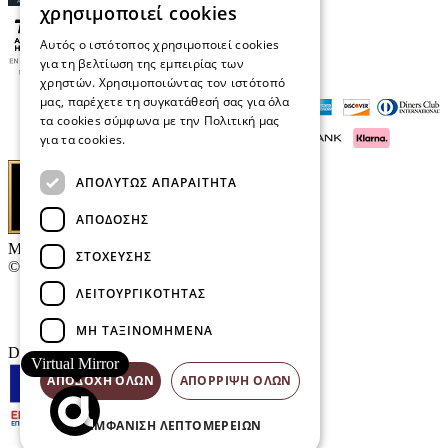
χρησιμοποιεί cookies
Αυτός ο ιστότοπος χρησιμοποιεί cookies
για τη βελτίωση της εμπειρίας των
χρηστών. Χρησιμοποιώντας τον ιστότοπό
μας, παρέχετε τη συγκατάθεσή σας για όλα
τα cookies σύμφωνα με την Πολιτική μας
για τα cookies.
Διαβάστε περισσότερα
ΑΠΟΛΎΤΩΣ ΑΠΑΡΑΊΤΗΤΑ
ΑΠΌΔΟΣΗΣ
Μαρκάκης Οπτικά
ΣΤΌΧΕΥΣΗΣ
© 2026
ΛΕΙΤΟΥΡΓΙΚΌΤΗΤΑΣ
Επικοινωνία
E-Volution Awards
ΜΗ ΤΑΞΙΝΟΜΗΜΈΝΑ
Designed & developed by
NETMECHANICS
Virtual Mirror
ΑΠΟΔΟΧΉ ΌΛΩΝ
ΑΠΌΡΡΙΨΗ ΌΛΩΝ
ΕΜΦΆΝΙΣΗ ΛΕΠΤΟΜΕΡΕΙΏΝ