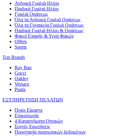
Ανδρικά Γυαλιά Ηλίου
Παιδικά Γυαλιά Ηλίου
Γυαλιά Οράσεως
Όλα τα Ανδρικά Γυαλιά Οράσεως
Όλα τα Γυναικεία Γυαλιά Οράσεως
Παιδικά Γυαλιά Ηλίου & Οράσεως
Φακοί Επαφής & Υγρά Φακών
Offers
Sports
Top Brands
Ray Ban
Gucci
Oakley
Versace
Prada
ΕΞΥΠΗΡΕΤΗΣΗ ΠΕΛΑΤΩΝ
Ποιοι Είμαστε
Επικοινωνία
4 Καταστήματα Οπτικών
Συχνές Ερωτήσεις
Προστασία προσωπικών δεδομένων