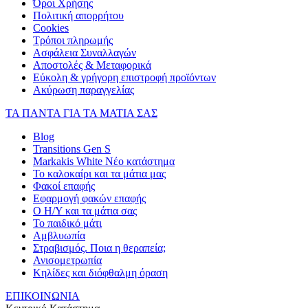
Όροι Χρήσης
Πολιτική απορρήτου
Cookies
Τρόποι πληρωμής
Ασφάλεια Συναλλαγών
Αποστολές & Μεταφορικά
Εύκολη & γρήγορη επιστροφή προϊόντων
Ακύρωση παραγγελίας
ΤΑ ΠΑΝΤΑ ΓΙΑ ΤΑ ΜΑΤΙΑ ΣΑΣ
Blog
Transitions Gen S
Markakis White Νέο κατάστημα
Το καλοκαίρι και τα μάτια μας
Φακοί επαφής
Εφαρμογή φακών επαφής
Ο Η/Υ και τα μάτια σας
Το παιδικό μάτι
Αμβλυωπία
Στραβισμός. Ποια η θεραπεία;
Ανισομετρωπία
Κηλίδες και διόφθαλμη όραση
ΕΠΙΚΟΙΝΩΝΙΑ