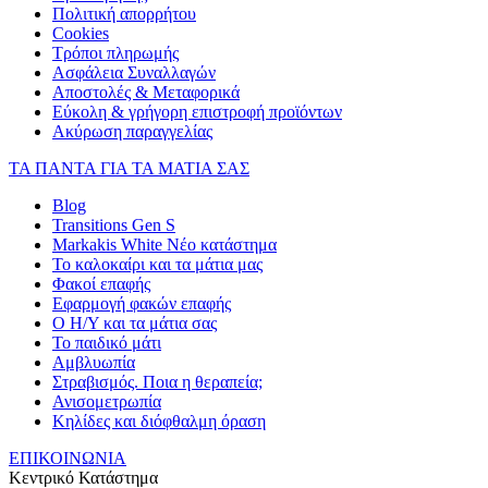
Πολιτική απορρήτου
Cookies
Τρόποι πληρωμής
Ασφάλεια Συναλλαγών
Αποστολές & Μεταφορικά
Εύκολη & γρήγορη επιστροφή προϊόντων
Ακύρωση παραγγελίας
ΤΑ ΠΑΝΤΑ ΓΙΑ ΤΑ ΜΑΤΙΑ ΣΑΣ
Blog
Transitions Gen S
Markakis White Νέο κατάστημα
Το καλοκαίρι και τα μάτια μας
Φακοί επαφής
Εφαρμογή φακών επαφής
Ο Η/Υ και τα μάτια σας
Το παιδικό μάτι
Αμβλυωπία
Στραβισμός. Ποια η θεραπεία;
Ανισομετρωπία
Κηλίδες και διόφθαλμη όραση
ΕΠΙΚΟΙΝΩΝΙΑ
Κεντρικό Κατάστημα