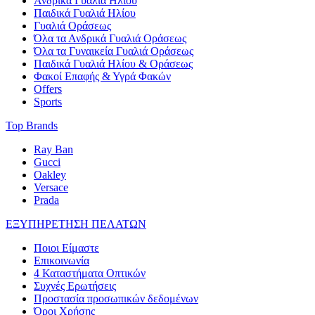
Ανδρικά Γυαλιά Ηλίου
Παιδικά Γυαλιά Ηλίου
Γυαλιά Οράσεως
Όλα τα Ανδρικά Γυαλιά Οράσεως
Όλα τα Γυναικεία Γυαλιά Οράσεως
Παιδικά Γυαλιά Ηλίου & Οράσεως
Φακοί Επαφής & Υγρά Φακών
Offers
Sports
Top Brands
Ray Ban
Gucci
Oakley
Versace
Prada
ΕΞΥΠΗΡΕΤΗΣΗ ΠΕΛΑΤΩΝ
Ποιοι Είμαστε
Επικοινωνία
4 Καταστήματα Οπτικών
Συχνές Ερωτήσεις
Προστασία προσωπικών δεδομένων
Όροι Χρήσης