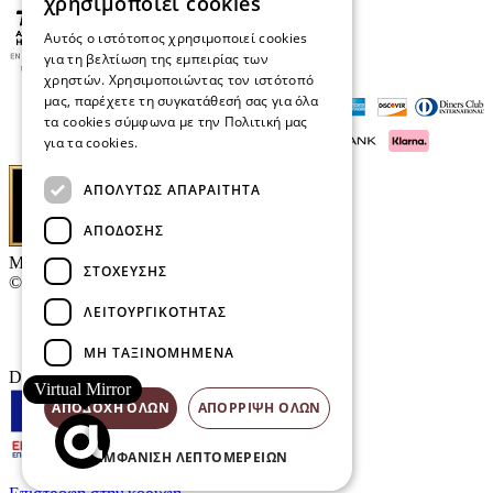
χρησιμοποιεί cookies
Αυτός ο ιστότοπος χρησιμοποιεί cookies
για τη βελτίωση της εμπειρίας των
χρηστών. Χρησιμοποιώντας τον ιστότοπό
μας, παρέχετε τη συγκατάθεσή σας για όλα
τα cookies σύμφωνα με την Πολιτική μας
για τα cookies.
Διαβάστε περισσότερα
ΑΠΟΛΎΤΩΣ ΑΠΑΡΑΊΤΗΤΑ
ΑΠΌΔΟΣΗΣ
Μαρκάκης Οπτικά
ΣΤΌΧΕΥΣΗΣ
© 2026
ΛΕΙΤΟΥΡΓΙΚΌΤΗΤΑΣ
Επικοινωνία
E-Volution Awards
ΜΗ ΤΑΞΙΝΟΜΗΜΈΝΑ
Designed & developed by
NETMECHANICS
Virtual Mirror
ΑΠΟΔΟΧΉ ΌΛΩΝ
ΑΠΌΡΡΙΨΗ ΌΛΩΝ
ΕΜΦΆΝΙΣΗ ΛΕΠΤΟΜΕΡΕΙΏΝ