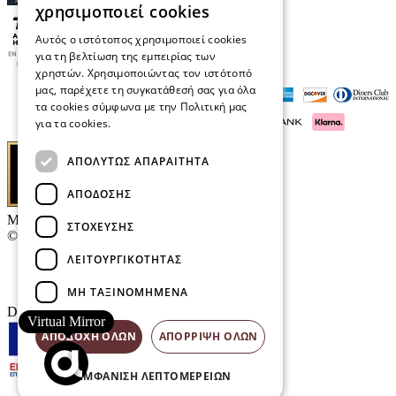
χρησιμοποιεί cookies
Αυτός ο ιστότοπος χρησιμοποιεί cookies
για τη βελτίωση της εμπειρίας των
χρηστών. Χρησιμοποιώντας τον ιστότοπό
μας, παρέχετε τη συγκατάθεσή σας για όλα
τα cookies σύμφωνα με την Πολιτική μας
για τα cookies.
Διαβάστε περισσότερα
ΑΠΟΛΎΤΩΣ ΑΠΑΡΑΊΤΗΤΑ
ΑΠΌΔΟΣΗΣ
Μαρκάκης Οπτικά
ΣΤΌΧΕΥΣΗΣ
© 2026
ΛΕΙΤΟΥΡΓΙΚΌΤΗΤΑΣ
Επικοινωνία
E-Volution Awards
ΜΗ ΤΑΞΙΝΟΜΗΜΈΝΑ
Designed & developed by
NETMECHANICS
Virtual Mirror
ΑΠΟΔΟΧΉ ΌΛΩΝ
ΑΠΌΡΡΙΨΗ ΌΛΩΝ
ΕΜΦΆΝΙΣΗ ΛΕΠΤΟΜΕΡΕΙΏΝ