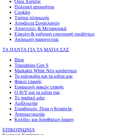
Όροι Χρήσης
Πολιτική απορρήτου
Cookies
Τρόποι πληρωμής
Ασφάλεια Συναλλαγών
Αποστολές & Μεταφορικά
Εύκολη & γρήγορη επιστροφή προϊόντων
Ακύρωση παραγγελίας
ΤΑ ΠΑΝΤΑ ΓΙΑ ΤΑ ΜΑΤΙΑ ΣΑΣ
Blog
Transitions Gen S
Markakis White Νέο κατάστημα
Το καλοκαίρι και τα μάτια μας
Φακοί επαφής
Εφαρμογή φακών επαφής
Ο Η/Υ και τα μάτια σας
Το παιδικό μάτι
Αμβλυωπία
Στραβισμός. Ποια η θεραπεία;
Ανισομετρωπία
Κηλίδες και διόφθαλμη όραση
ΕΠΙΚΟΙΝΩΝΙΑ