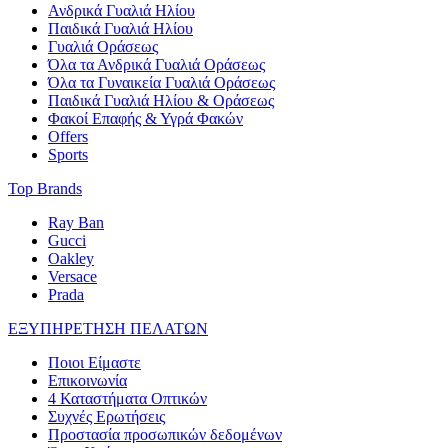
Ανδρικά Γυαλιά Ηλίου
Παιδικά Γυαλιά Ηλίου
Γυαλιά Οράσεως
Όλα τα Ανδρικά Γυαλιά Οράσεως
Όλα τα Γυναικεία Γυαλιά Οράσεως
Παιδικά Γυαλιά Ηλίου & Οράσεως
Φακοί Επαφής & Υγρά Φακών
Offers
Sports
Top Brands
Ray Ban
Gucci
Oakley
Versace
Prada
ΕΞΥΠΗΡΕΤΗΣΗ ΠΕΛΑΤΩΝ
Ποιοι Είμαστε
Επικοινωνία
4 Καταστήματα Οπτικών
Συχνές Ερωτήσεις
Προστασία προσωπικών δεδομένων