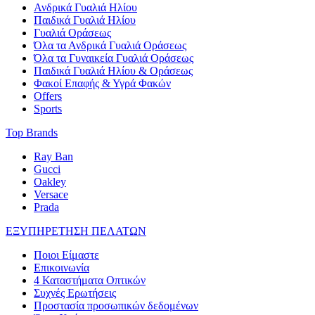
Ανδρικά Γυαλιά Ηλίου
Παιδικά Γυαλιά Ηλίου
Γυαλιά Οράσεως
Όλα τα Ανδρικά Γυαλιά Οράσεως
Όλα τα Γυναικεία Γυαλιά Οράσεως
Παιδικά Γυαλιά Ηλίου & Οράσεως
Φακοί Επαφής & Υγρά Φακών
Offers
Sports
Top Brands
Ray Ban
Gucci
Oakley
Versace
Prada
ΕΞΥΠΗΡΕΤΗΣΗ ΠΕΛΑΤΩΝ
Ποιοι Είμαστε
Επικοινωνία
4 Καταστήματα Οπτικών
Συχνές Ερωτήσεις
Προστασία προσωπικών δεδομένων