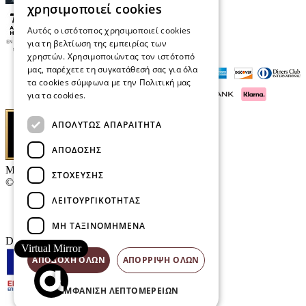
χρησιμοποιεί cookies
Αυτός ο ιστότοπος χρησιμοποιεί cookies
για τη βελτίωση της εμπειρίας των
χρηστών. Χρησιμοποιώντας τον ιστότοπό
μας, παρέχετε τη συγκατάθεσή σας για όλα
τα cookies σύμφωνα με την Πολιτική μας
για τα cookies.
Διαβάστε περισσότερα
ΑΠΟΛΎΤΩΣ ΑΠΑΡΑΊΤΗΤΑ
ΑΠΌΔΟΣΗΣ
Μαρκάκης Οπτικά
ΣΤΌΧΕΥΣΗΣ
© 2026
ΛΕΙΤΟΥΡΓΙΚΌΤΗΤΑΣ
Επικοινωνία
E-Volution Awards
ΜΗ ΤΑΞΙΝΟΜΗΜΈΝΑ
Designed & developed by
NETMECHANICS
Virtual Mirror
ΑΠΟΔΟΧΉ ΌΛΩΝ
ΑΠΌΡΡΙΨΗ ΌΛΩΝ
ΕΜΦΆΝΙΣΗ ΛΕΠΤΟΜΕΡΕΙΏΝ