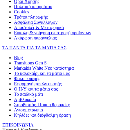
Όροι Χρήσης
Πολιτική απορρήτου
Cookies
Τρόποι πληρωμής
Ασφάλεια Συναλλαγών
Αποστολές & Μεταφορικά
Εύκολη & γρήγορη επιστροφή προϊόντων
Ακύρωση παραγγελίας
ΤΑ ΠΑΝΤΑ ΓΙΑ ΤΑ ΜΑΤΙΑ ΣΑΣ
Blog
Transitions Gen S
Markakis White Νέο κατάστημα
Το καλοκαίρι και τα μάτια μας
Φακοί επαφής
Εφαρμογή φακών επαφής
Ο Η/Υ και τα μάτια σας
Το παιδικό μάτι
Αμβλυωπία
Στραβισμός. Ποια η θεραπεία;
Ανισομετρωπία
Κηλίδες και διόφθαλμη όραση
ΕΠΙΚΟΙΝΩΝΙΑ