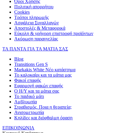
Όροι Χρήσης
Πολιτική απορρήτου
Cookies
Τρόποι πληρωμής
Ασφάλεια Συναλλαγών
Αποστολές & Μεταφορικά
Εύκολη & γρήγορη επιστροφή προϊόντων
Ακύρωση παραγγελίας
ΤΑ ΠΑΝΤΑ ΓΙΑ ΤΑ ΜΑΤΙΑ ΣΑΣ
Blog
Transitions Gen S
Markakis White Νέο κατάστημα
Το καλοκαίρι και τα μάτια μας
Φακοί επαφής
Εφαρμογή φακών επαφής
Ο Η/Υ και τα μάτια σας
Το παιδικό μάτι
Αμβλυωπία
Στραβισμός. Ποια η θεραπεία;
Ανισομετρωπία
Κηλίδες και διόφθαλμη όραση
ΕΠΙΚΟΙΝΩΝΙΑ