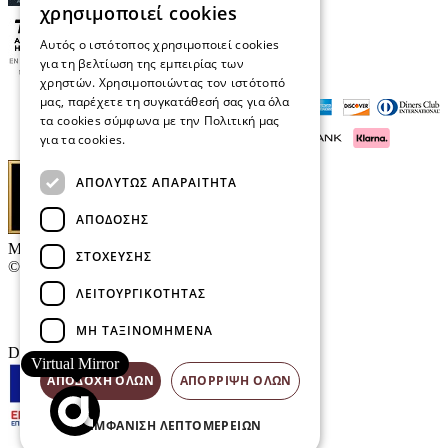
χρησιμοποιεί cookies
Αυτός ο ιστότοπος χρησιμοποιεί cookies
για τη βελτίωση της εμπειρίας των
χρηστών. Χρησιμοποιώντας τον ιστότοπό
μας, παρέχετε τη συγκατάθεσή σας για όλα
τα cookies σύμφωνα με την Πολιτική μας
για τα cookies.
Διαβάστε περισσότερα
ΑΠΟΛΎΤΩΣ ΑΠΑΡΑΊΤΗΤΑ
ΑΠΌΔΟΣΗΣ
Μαρκάκης Οπτικά
ΣΤΌΧΕΥΣΗΣ
© 2026
ΛΕΙΤΟΥΡΓΙΚΌΤΗΤΑΣ
Επικοινωνία
E-Volution Awards
ΜΗ ΤΑΞΙΝΟΜΗΜΈΝΑ
Designed & developed by
NETMECHANICS
Virtual Mirror
ΑΠΟΔΟΧΉ ΌΛΩΝ
ΑΠΌΡΡΙΨΗ ΌΛΩΝ
ΕΜΦΆΝΙΣΗ ΛΕΠΤΟΜΕΡΕΙΏΝ