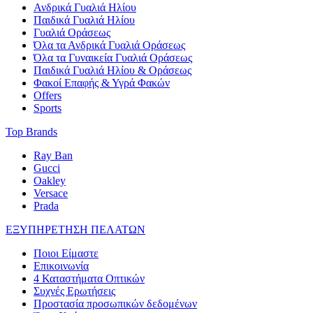
Ανδρικά Γυαλιά Ηλίου
Παιδικά Γυαλιά Ηλίου
Γυαλιά Οράσεως
Όλα τα Ανδρικά Γυαλιά Οράσεως
Όλα τα Γυναικεία Γυαλιά Οράσεως
Παιδικά Γυαλιά Ηλίου & Οράσεως
Φακοί Επαφής & Υγρά Φακών
Offers
Sports
Top Brands
Ray Ban
Gucci
Oakley
Versace
Prada
ΕΞΥΠΗΡΕΤΗΣΗ ΠΕΛΑΤΩΝ
Ποιοι Είμαστε
Επικοινωνία
4 Καταστήματα Οπτικών
Συχνές Ερωτήσεις
Προστασία προσωπικών δεδομένων