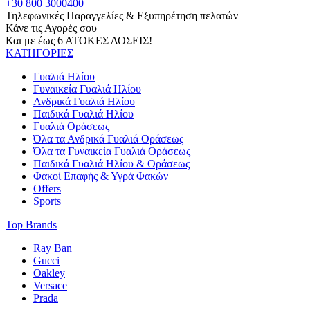
+30 800 3000400
Τηλεφωνικές Παραγγελίες & Εξυπηρέτηση πελατών
Κάνε τις Αγορές σου
Και με έως 6 ΑΤΟΚΕΣ ΔΟΣΕΙΣ!
ΚΑΤΗΓΟΡΙΕΣ
Γυαλιά Ηλίου
Γυναικεία Γυαλιά Ηλίου
Ανδρικά Γυαλιά Ηλίου
Παιδικά Γυαλιά Ηλίου
Γυαλιά Οράσεως
Όλα τα Ανδρικά Γυαλιά Οράσεως
Όλα τα Γυναικεία Γυαλιά Οράσεως
Παιδικά Γυαλιά Ηλίου & Οράσεως
Φακοί Επαφής & Υγρά Φακών
Offers
Sports
Top Brands
Ray Ban
Gucci
Oakley
Versace
Prada