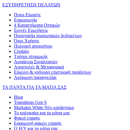
ΕΞΥΠΗΡΕΤΗΣΗ ΠΕΛΑΤΩΝ
Ποιοι Είμαστε
Επικοινωνία
4 Καταστήματα Οπτικών
Συχνές Ερωτήσεις
Προστασία προσωπικών δεδομένων
Όροι Χρήσης
Πολιτική απορρήτου
Cookies
Τρόποι πληρωμής
Ασφάλεια Συναλλαγών
Αποστολές & Μεταφορικά
Εύκολη & γρήγορη επιστροφή προϊόντων
Ακύρωση παραγγελίας
ΤΑ ΠΑΝΤΑ ΓΙΑ ΤΑ ΜΑΤΙΑ ΣΑΣ
Blog
Transitions Gen S
Markakis White Νέο κατάστημα
Το καλοκαίρι και τα μάτια μας
Φακοί επαφής
Εφαρμογή φακών επαφής
Ο Η/Υ και τα μάτια σας