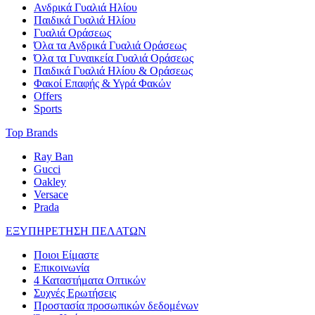
Ανδρικά Γυαλιά Ηλίου
Παιδικά Γυαλιά Ηλίου
Γυαλιά Οράσεως
Όλα τα Ανδρικά Γυαλιά Οράσεως
Όλα τα Γυναικεία Γυαλιά Οράσεως
Παιδικά Γυαλιά Ηλίου & Οράσεως
Φακοί Επαφής & Υγρά Φακών
Offers
Sports
Top Brands
Ray Ban
Gucci
Oakley
Versace
Prada
ΕΞΥΠΗΡΕΤΗΣΗ ΠΕΛΑΤΩΝ
Ποιοι Είμαστε
Επικοινωνία
4 Καταστήματα Οπτικών
Συχνές Ερωτήσεις
Προστασία προσωπικών δεδομένων