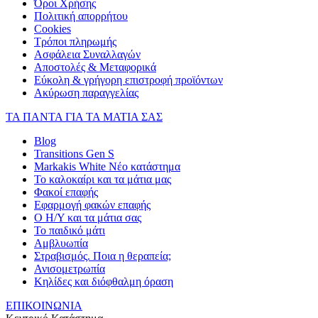
Όροι Χρήσης
Πολιτική απορρήτου
Cookies
Τρόποι πληρωμής
Ασφάλεια Συναλλαγών
Αποστολές & Μεταφορικά
Εύκολη & γρήγορη επιστροφή προϊόντων
Ακύρωση παραγγελίας
ΤΑ ΠΑΝΤΑ ΓΙΑ ΤΑ ΜΑΤΙΑ ΣΑΣ
Blog
Transitions Gen S
Markakis White Νέο κατάστημα
Το καλοκαίρι και τα μάτια μας
Φακοί επαφής
Εφαρμογή φακών επαφής
Ο Η/Υ και τα μάτια σας
Το παιδικό μάτι
Αμβλυωπία
Στραβισμός. Ποια η θεραπεία;
Ανισομετρωπία
Κηλίδες και διόφθαλμη όραση
ΕΠΙΚΟΙΝΩΝΙΑ