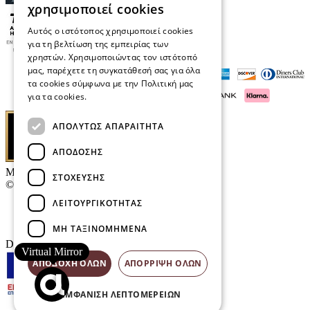
χρησιμοποιεί cookies
Αυτός ο ιστότοπος χρησιμοποιεί cookies
για τη βελτίωση της εμπειρίας των
χρηστών. Χρησιμοποιώντας τον ιστότοπό
μας, παρέχετε τη συγκατάθεσή σας για όλα
τα cookies σύμφωνα με την Πολιτική μας
για τα cookies.
Διαβάστε περισσότερα
ΑΠΟΛΎΤΩΣ ΑΠΑΡΑΊΤΗΤΑ
ΑΠΌΔΟΣΗΣ
Μαρκάκης Οπτικά
ΣΤΌΧΕΥΣΗΣ
© 2026
ΛΕΙΤΟΥΡΓΙΚΌΤΗΤΑΣ
Επικοινωνία
E-Volution Awards
ΜΗ ΤΑΞΙΝΟΜΗΜΈΝΑ
Designed & developed by
NETMECHANICS
Virtual Mirror
ΑΠΟΔΟΧΉ ΌΛΩΝ
ΑΠΌΡΡΙΨΗ ΌΛΩΝ
ΕΜΦΆΝΙΣΗ ΛΕΠΤΟΜΕΡΕΙΏΝ