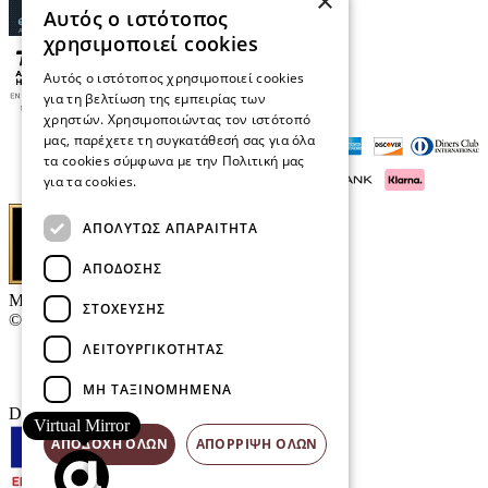
×
Αυτός ο ιστότοπος
χρησιμοποιεί cookies
Αυτός ο ιστότοπος χρησιμοποιεί cookies
για τη βελτίωση της εμπειρίας των
χρηστών. Χρησιμοποιώντας τον ιστότοπό
μας, παρέχετε τη συγκατάθεσή σας για όλα
τα cookies σύμφωνα με την Πολιτική μας
για τα cookies.
Διαβάστε περισσότερα
ΑΠΟΛΎΤΩΣ ΑΠΑΡΑΊΤΗΤΑ
ΑΠΌΔΟΣΗΣ
Μαρκάκης Οπτικά
ΣΤΌΧΕΥΣΗΣ
© 2026
ΛΕΙΤΟΥΡΓΙΚΌΤΗΤΑΣ
Επικοινωνία
E-Volution Awards
ΜΗ ΤΑΞΙΝΟΜΗΜΈΝΑ
Designed & developed by
NETMECHANICS
Virtual Mirror
ΑΠΟΔΟΧΉ ΌΛΩΝ
ΑΠΌΡΡΙΨΗ ΌΛΩΝ