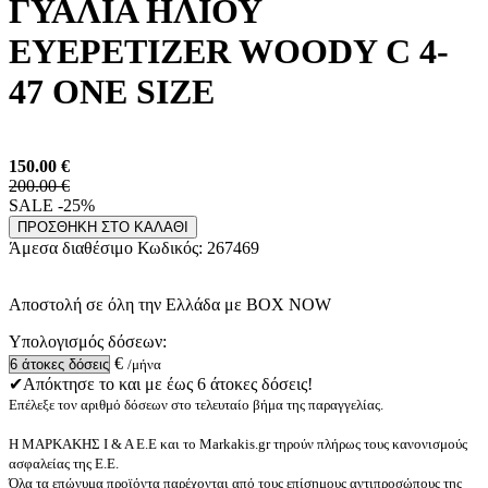
ΓΥΑΛΙΑ ΗΛΙΟΥ
EYEPETIZER WOODY C 4-
47 ONE SIZE
150.00
€
200.00 €
SALE -25%
ΠΡΟΣΘΗΚΗ ΣΤΟ ΚΑΛΑΘΙ
Άμεσα διαθέσιμο
Κωδικός:
267469
Αποστολή σε όλη την Ελλάδα με BOX NOW
Υπολογισμός δόσεων:
€
/μήνα
✔Απόκτησε το και με έως 6 άτοκες δόσεις!
Επέλεξε τον αριθμό δόσεων στο τελευταίο βήμα της παραγγελίας.
Η ΜΑΡΚΑΚΗΣ Ι & Α Ε.Ε και το Markakis.gr τηρούν πλήρως τους κανονισμούς
ασφαλείας της Ε.Ε.
Όλα τα επώνυμα προϊόντα παρέχονται από τους επίσημους αντιπροσώπους της