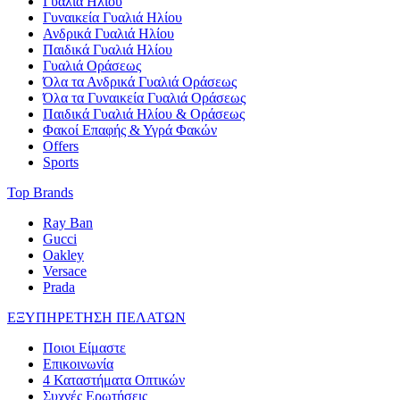
Γυαλιά Ηλίου
Γυναικεία Γυαλιά Ηλίου
Ανδρικά Γυαλιά Ηλίου
Παιδικά Γυαλιά Ηλίου
Γυαλιά Οράσεως
Όλα τα Ανδρικά Γυαλιά Οράσεως
Όλα τα Γυναικεία Γυαλιά Οράσεως
Παιδικά Γυαλιά Ηλίου & Οράσεως
Φακοί Επαφής & Υγρά Φακών
Offers
Sports
Top Brands
Ray Ban
Gucci
Oakley
Versace
Prada
ΕΞΥΠΗΡΕΤΗΣΗ ΠΕΛΑΤΩΝ
Ποιοι Είμαστε
Επικοινωνία
4 Καταστήματα Οπτικών
Συχνές Ερωτήσεις