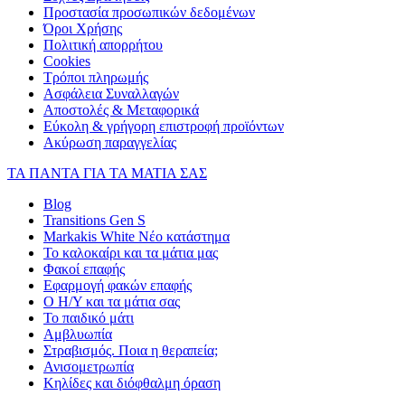
Προστασία προσωπικών δεδομένων
Όροι Χρήσης
Πολιτική απορρήτου
Cookies
Τρόποι πληρωμής
Ασφάλεια Συναλλαγών
Αποστολές & Μεταφορικά
Εύκολη & γρήγορη επιστροφή προϊόντων
Ακύρωση παραγγελίας
ΤΑ ΠΑΝΤΑ ΓΙΑ ΤΑ ΜΑΤΙΑ ΣΑΣ
Blog
Transitions Gen S
Markakis White Νέο κατάστημα
Το καλοκαίρι και τα μάτια μας
Φακοί επαφής
Εφαρμογή φακών επαφής
Ο Η/Υ και τα μάτια σας
Το παιδικό μάτι
Αμβλυωπία
Στραβισμός. Ποια η θεραπεία;
Ανισομετρωπία
Κηλίδες και διόφθαλμη όραση